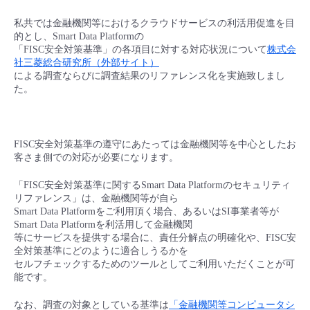
- Flexible InterConnect
私共では金融機関等におけるクラウドサービスの利活用促進を目
的とし、Smart Data Platformの
「FISC安全対策基準」の各項目に対する対応状況について
株式会
- Flexible Remote Access
社三菱総合研究所（外部サイト）
による調査ならびに調査結果のリファレンス化を実施致しまし
た。
- vUTM2
FISC安全対策基準の遵守にあたっては金融機関等を中心としたお
客さま側での対応が必要になります。
「FISC安全対策基準に関するSmart Data Platformのセキュリティ
リファレンス」は、金融機関等が自ら
Smart Data Platformをご利用頂く場合、あるいはSI事業者等が
Smart Data Platformを利活用して金融機関
等にサービスを提供する場合に、責任分解点の明確化や、FISC安
全対策基準にどのように適合しうるかを
セルフチェックするためのツールとしてご利用いただくことが可
能です。
なお、調査の対象としている基準は
「金融機関等コンピュータシ