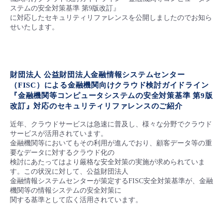
■ セットアップガイド
ステムの安全対策基準 第9版改訂』
に対応したセキュリティリファレンスを公開しましたのでお知ら
パートナー
- データと分析
管理機能
サポート
IoT
故障/メンテナンス履歴
せいたします。
- 新規お申し込み方法
販売パートナー向けプログラム
トレーニング/操作動画
- IoT
すべてのメニューを見る
管理機能
モニタリング/監査
メンテナンス予定
- 初期設定・確認
財団法人 公益財団法人金融情報システムセンター
協業パートナー
脱炭素化
- マルチクラウド利用
すべてのメニューを見る
サポート
定期メンテナンス
（FISC）による金融機関向けクラウド検討ガイドライン
- ユーザー機能の管理
『金融機関等コンピュータシステムの安全対策基準 第9版
改訂』対応のセキュリティリファレンスのご紹介
- リモートワーク
すべてのメニューを見る
- 登録情報の管理
近年、クラウドサービスは急速に普及し、様々な分野でクラウド
サービスが活用されています。
- ITインフラストラクチャー
金融機関等においてもその利用が進んでおり、顧客データ等の重
- APIリファレンス
要なデータに対するクラウド化の
検討にあたってはより厳格な安全対策の実施が求められていま
- その他
す。この状況に対して、公益財団法人
■ 基本構築ガイド
金融情報システムセンターが策定するFISC安全対策基準が、金融
機関等の情報システムの安全対策に
関する基準として広く活用されています。
- クラウド / サーバー