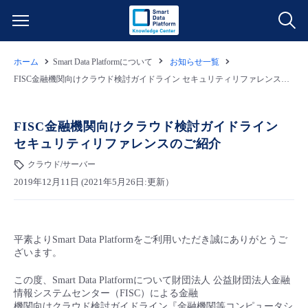
ホーム
Smart Data Platformについて
お知らせ一覧
サービス一覧
FISC金融機関向けクラウド検討ガイドライン セキュリティリファレンスのご紹介
データ利活用
よくある質問
FISC金融機関向けクラウド検討ガイドライン
セキュリティリファレンスのご紹介
クラウド/サーバー
データ利活用
料金情報
クラウド/サーバー
2019年12月11日 (2021年5月26日:更新）
ネットワーク
クラウド/サーバー
料金シミュレーター
ご利用開始ガイド
■ 管理機能
IoT
ネットワーク
データ利活用
ユースケース
平素よりSmart Data Platformをご利用いただき誠にありがとうご
ざいます。
- 管理機能
- バックアップ
モニタリング/監査
IoT
クラウド/サーバー
故障/メンテナンス情報
この度、Smart Data Platformについて財団法人 公益財団法人金融
情報システムセンター（FISC）による金融
- セキュリティ・監査
サポート
モニタリング/監査
ネットワーク
サービス稼働状況
機関向けクラウド検討ガイドライン『金融機関等コンピュータシ