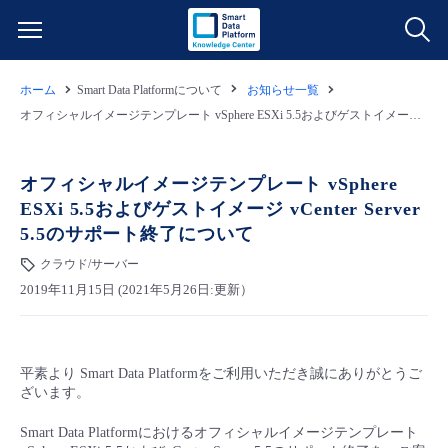
ホーム
Smart Data Platformについて
お知らせ一覧
サービス一覧
オフィシャルイメージテンプレート vSphere ESXi 5.5およびゲストイメージ vCenter Server 5.5のサポート終了について
データ利活用
よくある質問
オフィシャルイメージテンプレート vSphere
ESXi 5.5およびゲストイメージ vCenter Server
クラウド/サーバー
データ利活用
料金情報
5.5のサポート終了について
クラウド/サーバー
ネットワーク
クラウド/サーバー
料金シミュレーター
ご利用開始ガイド
2019年11月15日 (2021年5月26日:更新）
■ 管理機能
IoT
ネットワーク
データ利活用
ユースケース
平素より Smart Data Platformをご利用いただき誠にありがとうご
- 管理機能
- バックアップ
モニタリング/監査
IoT
クラウド/サーバー
故障/メンテナンス情報
ざいます。
Smart Data Platformにおけるオフィシャルイメージテンプレート
- セキュリティ・監査
サポート
モニタリング/監査
ネットワーク
サービス稼働状況