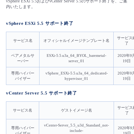
vSphere ESXi 5.5およびvCenter Server 5.5のサポート終了を、ご案
■ セットアップガイド
内いたします。
パートナー
- データと分析
管理機能
サポート
IoT
故障/メンテナンス履歴
- 新規お申し込み方法
vSphere ESXi 5.5 サポート終了
販売パートナー向けプログラム
トレーニング/操作動画
- IoT
すべてのメニューを見る
管理機能
モニタリング/監査
メンテナンス予定
- 初期設定・確認
サービス
サービス名
オフィシャルイメージテンプレート名
了
協業パートナー
脱炭素化
- マルチクラウド利用
すべてのメニューを見る
サポート
定期メンテナンス
- ユーザー機能の管理
ベアメタルサ
ESXi-5.5.u3a_64_BYOL_baremetal-
2020年9
ーバー
server_01
19日
- リモートワーク
すべてのメニューを見る
- 登録情報の管理
専用ハイパー
vSphere_ESXi-5.5.u3a_64_dedicated-
2020年9
バイザー
hypervisor_01
19日
- ITインフラストラクチャー
- APIリファレンス
vCenter Server 5.5 サポート終了
- その他
サービス
■ 基本構築ガイド
サービス名
ゲストイメージ名
了
- クラウド / サーバー
vCenter-Server_5.5_u3d_Standard_not-
専用ハイパー
2020年9
include-
バイザー
19日