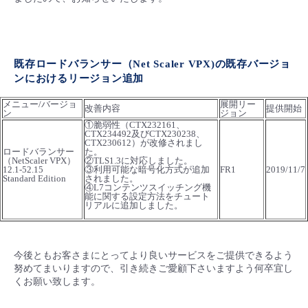
■ セットアップガイド
パートナー
- データと分析
管理機能
サポート
IoT
故障/メンテナンス履歴
- 新規お申し込み方法
既存ロードバランサー（Net Scaler VPX)の既存バージョ
販売パートナー向けプログラム
トレーニング/操作動画
- IoT
すべてのメニューを見る
管理機能
モニタリング/監査
メンテナンス予定
ンにおけるリージョン追加
- 初期設定・確認
メニュー/バージョ
展開リー
協業パートナー
改善内容
提供開始
脱炭素化
- マルチクラウド利用
ン
ジョン
すべてのメニューを見る
サポート
定期メンテナンス
- ユーザー機能の管理
①脆弱性（CTX232161、
CTX234492及びCTX230238、
CTX230612）が改修されまし
- リモートワーク
ロードバランサー
た。
すべてのメニューを見る
- 登録情報の管理
（NetScaler VPX）
②TLS1.3に対応しました。
12.1-52.15
③利用可能な暗号化方式が追加
FR1
2019/11/7
Standard Edition
されました。
- ITインフラストラクチャー
④L7コンテンツスイッチング機
能に関する設定方法をチュート
- APIリファレンス
リアルに追加しました。
- その他
■ 基本構築ガイド
今後ともお客さまにとってより良いサービスをご提供できるよう
努めてまいりますので、引き続きご愛顧下さいますよう何卒宜し
くお願い致します。
- クラウド / サーバー