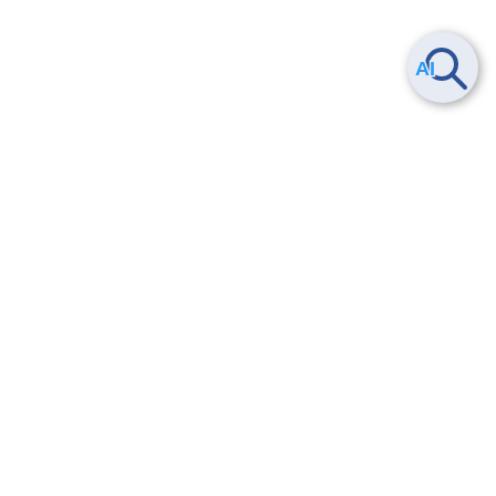
Smart Data Platform につい
ヘルプ
て
よくある質問
特長
お問い合わせ
サービス一覧
トレーニング/操作動画
ユースケース
導入事例
法的情報・信頼性
料金情報
サービス利用規約・SLA
お知らせ
セキュリティ&コンプライア
ンス