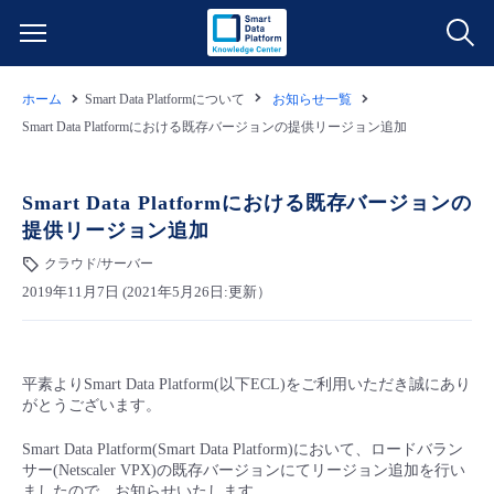
ホーム
Smart Data Platformについて
お知らせ一覧
サービス一覧
Smart Data Platformにおける既存バージョンの提供リージョン追加
データ利活用
よくある質問
Smart Data Platformにおける既存バージョンの
提供リージョン追加
クラウド/サーバー
データ利活用
料金情報
クラウド/サーバー
2019年11月7日 (2021年5月26日:更新）
ネットワーク
クラウド/サーバー
料金シミュレーター
ご利用開始ガイド
■ 管理機能
IoT
ネットワーク
データ利活用
ユースケース
平素よりSmart Data Platform(以下ECL)をご利用いただき誠にあり
がとうございます。
- 管理機能
- バックアップ
モニタリング/監査
IoT
クラウド/サーバー
故障/メンテナンス情報
Smart Data Platform(Smart Data Platform)において、ロードバラン
サー(Netscaler VPX)の既存バージョンにてリージョン追加を行い
- セキュリティ・監査
サポート
モニタリング/監査
ネットワーク
サービス稼働状況
ましたので、お知らせいたします。