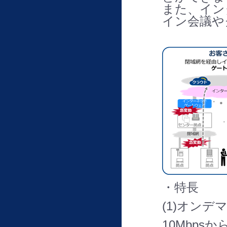
また、イン
イン会議や
・特長
(1)オン
10Mbp