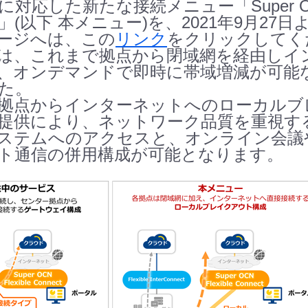
応した新たな接続メニュー「Super OCN Fl
」(以下 本メニュー)を、2021年9月2
ージへは、この
リンク
をクリックしてく
は、これまで拠点から閉域網を経由しイ
、オンデマンドで即時に帯域増減が可能
た。
拠点からインターネットへのローカルブ
提供により、ネットワーク品質を重視す
ステムへのアクセスと、オンライン会議
ト通信の併用構成が可能となります。