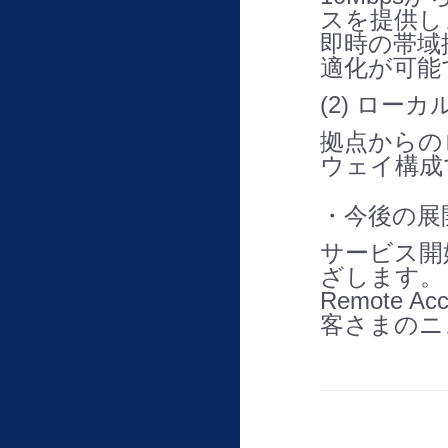
スを提供し
即時の帯域
適化が可能
(2) ロ
拠点からの
ウェイ構成
・今後の展
サービス開
ざします。
Remote
客さまのニ