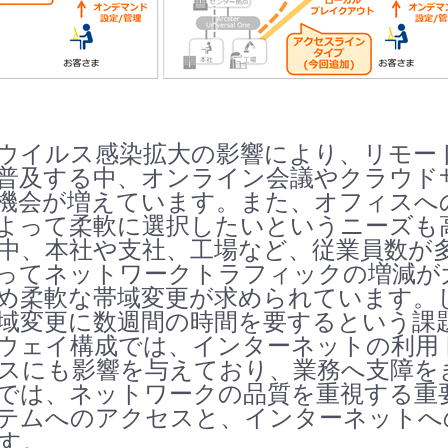
ウイルス感染拡大の影響により、リモー
普及する中、オンライン会議やクラウド
機会が増えています。また、オフィスへ
よって柔軟に選択したいというニーズも
中、本社や支社、工場など、従業員数が
ってネットワークトラフィックの増減が
め柔軟な帯域変更が求められています。
域変更に数週間の時間を要するという課
ウェイ構成では、インターネットの利用
スにも影響を与えており、業務へ支障を
では、ネットワークの品質を重視する重
テムへのアクセスと、インターネットへ
す。