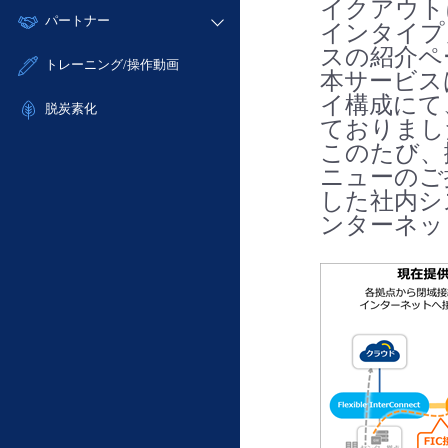
モニタリング/監査
イクアウトに対
故障/メンテナンス履歴
すべてのメニューを見る
パートナー
- IoT
- 初期設定・確認
インタイプ
サポート
メンテナンス予定
スの紹介ペ
- マルチクラウド利用
- ユーザー機能の管理
販売パートナー向けプログラム
すべてのメニューを見る
トレーニング/操作動画
定期メンテナンス
本サービス
- リモートワーク
- 登録情報の管理
協業パートナー
イ構成にて
- ITインフラストラクチャー
脱炭素化
- APIリファレンス
ておりまし
- その他
このたび、
■ 基本構築ガイド
ニューのご
- クラウド / サーバー
した社内シ
- Flexible InterConnect
ンターネッ
- Flexible Remote Access
- vUTM2