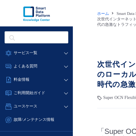
ホーム
Smart Dat
次世代インターネット接
代の急激なトラフィ
サービス一覧
次世代インタ
データ利活用
よくある質問
のローカル
クラウド/サーバー
データ利活用
料金情報
ネットワーク
時代の急
クラウド/サーバー
料金シミュレーター
IoT
ご利用開始ガイド
ネットワーク
Super OCN Flex
データ利活用
モニタリング/監査
■ 管理機能
IoT
ユースケース
クラウド/サーバー
サポート
- 管理機能
モニタリング/監査
- バックアップ
ネットワーク
管理機能
故障/メンテナンス情報
サポート
- セキュリティ・監査
■ セットアップガイド
IoT
すべてのメニューを見る
「Super 
サービス稼働状況
管理機能
- データと分析
- 新規お申し込み方法