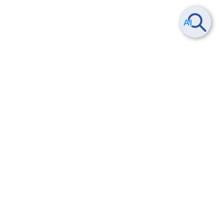
ヘルプ
よくある質問
お問い合わせ
トレーニング/操作動画
法的情報・信頼性
サービス利用規約・SLA
セキュリティ&コンプライアンス