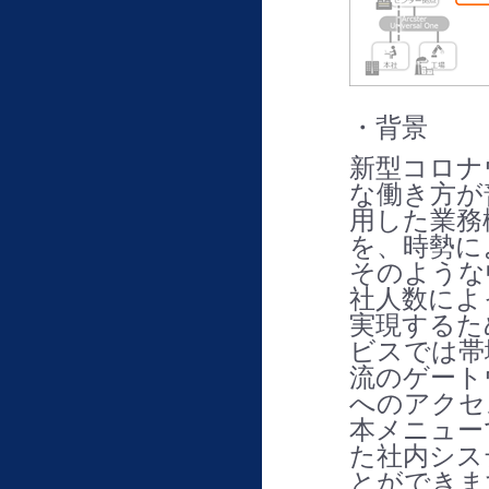
・背景
新型コロナ
な働き方が
用した業務
を、時勢に
そのような
社人数によ
実現するた
ビスでは帯
流のゲート
へのアクセ
本メニュー
た社内シス
とができま