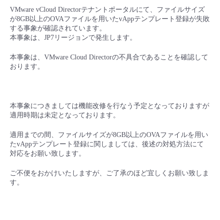
■ セットアップガイド
VMware vCloud Directorテナントポータルにて、ファイルサイズ
が8GB以上のOVAファイルを用いたvAppテンプレート登録が失敗
パートナー
- データと分析
管理機能
サポート
IoT
故障/メンテナンス履歴
する事象が確認されています。
- 新規お申し込み方法
本事象は、JP7リージョンで発生します。
販売パートナー向けプログラム
トレーニング/操作動画
- IoT
すべてのメニューを見る
管理機能
モニタリング/監査
メンテナンス予定
本事象は、VMware Cloud Directorの不具合であることを確認して
- 初期設定・確認
おります。
協業パートナー
脱炭素化
- マルチクラウド利用
すべてのメニューを見る
サポート
定期メンテナンス
- ユーザー機能の管理
本事象につきましては機能改修を行なう予定となっておりますが
- リモートワーク
すべてのメニューを見る
- 登録情報の管理
適用時期は未定となっております。
- ITインフラストラクチャー
適用までの間、ファイルサイズが8GB以上のOVAファイルを用い
- APIリファレンス
たvAppテンプレート登録に関しましては、後述の対処方法にて
対応をお願い致します。
- その他
ご不便をおかけいたしますが、ご了承のほど宜しくお願い致しま
■ 基本構築ガイド
す。
- クラウド / サーバー