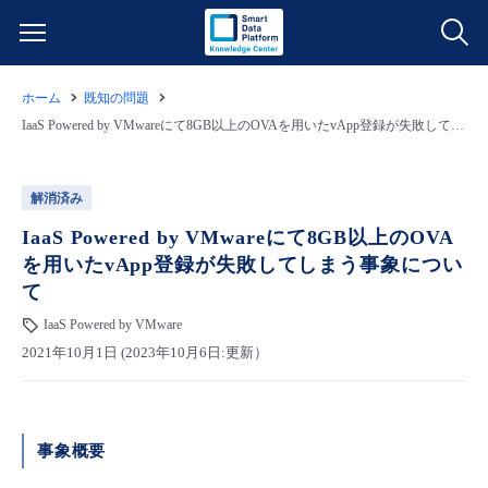
ホーム
既知の問題
サービス一覧
IaaS Powered by VMwareにて8GB以上のOVAを用いたvApp登録が失敗してしまう事象について
データ利活用
よくある質問
解消済み
クラウド/サーバー
データ利活用
IaaS Powered by VMwareにて8GB以上のOVA
料金情報
を用いたvApp登録が失敗してしまう事象につい
て
ネットワーク
クラウド/サーバー
料金シミュレーター
ご利用開始ガイド
IaaS Powered by VMware
2021年10月1日 (2023年10月6日:更新）
■ 管理機能
IoT
ネットワーク
データ利活用
ユースケース
- 管理機能
- バックアップ
モニタリング/監査
IoT
クラウド/サーバー
故障/メンテナンス情報
事象概要
- セキュリティ・監査
サポート
モニタリング/監査
ネットワーク
サービス稼働状況