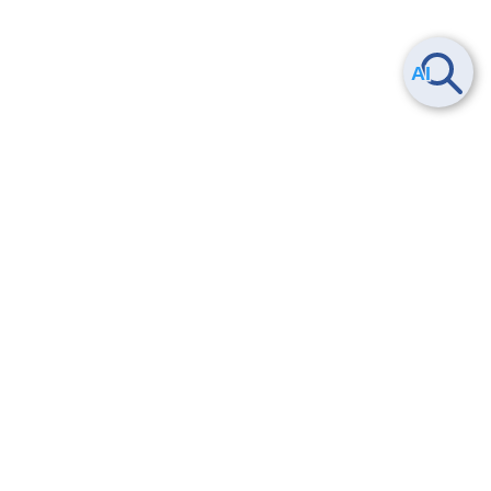
Smart Data Platform につい
ヘルプ
て
よくある質問
特長
お問い合わせ
サービス一覧
トレーニング/操作動画
ユースケース
導入事例
法的情報・信頼性
料金情報
サービス利用規約・SLA
お知らせ
セキュリティ&コンプライア
ンス