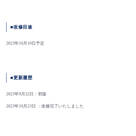
- Flexible InterConnect
- Flexible Remote Access
■改修目途
- vUTM2
2023年10月10日予定
■更新履歴
2023年9月22日：初版
2023年10月23日 ：改修完了いたしました