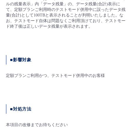
■ セットアップガイド
ルの残量表示」内「データ残量」の、データ残量(合計)表示に
て、定額プランご利用時のテストモード併用中に誤ったデータ残
パートナー
- データと分析
量(合計)として100TBと表示されることが判明いたしました。な
管理機能
サポート
IoT
故障/メンテナンス履歴
- 新規お申し込み方法
お、テストモード自体は問題なくご利用頂けており、テストモー
ド終了後は正しいデータ残量が表示されます。
販売パートナー向けプログラム
トレーニング/操作動画
- IoT
すべてのメニューを見る
管理機能
モニタリング/監査
メンテナンス予定
- 初期設定・確認
協業パートナー
脱炭素化
- マルチクラウド利用
すべてのメニューを見る
サポート
定期メンテナンス
- ユーザー機能の管理
■影響対象
- リモートワーク
すべてのメニューを見る
- 登録情報の管理
定額プランご利用かつ、テストモード併用中のお客様
- ITインフラストラクチャー
- APIリファレンス
- その他
■ 基本構築ガイド
■対処方法
- クラウド / サーバー
本項目の改修までお待ちください