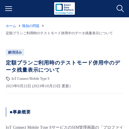
ホーム
既知の問題
サービス一覧
定額プランご利用時のテストモード併用中のデータ残量表示について
データ利活用
よくある質問
解消済み
クラウド/サーバー
データ利活用
定額プランご利用時のテストモード併用中のデ
料金情報
ータ残量表示について
ネットワーク
クラウド/サーバー
料金シミュレーター
IoT Connect Mobile Type S
ご利用開始ガイド
2023年9月22日 (2023年10月23日:更新）
■ 管理機能
IoT
ネットワーク
データ利活用
ユースケース
- 管理機能
- バックアップ
モニタリング/監査
IoT
クラウド/サーバー
■事象概要
故障/メンテナンス情報
- セキュリティ・監査
サポート
モニタリング/監査
ネットワーク
サービス稼働状況
IoT Connect Mobile Type SサービスのSIM管理画面の「プロファイ