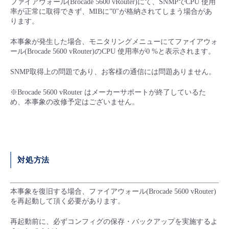
ファイアウォール(Brocade 5600 vRouter)にて、SNMPでCPU 使用
■ セットアップガイド
率が正常に取得できず、MIBに”0″が格納されてしまう場合があ
ります。
パートナー
- データと分析
管理機能
サポート
IoT
故障/メンテナンス履歴
- 新規お申し込み方法
本事象が発生した場合、モニタリングメニューにてファイアウォ
販売パートナー向けプログラム
ール(Brocade 5600 vRouter)のCPU 使用率が0 %と表示されます。
トレーニング/操作動画
- IoT
すべてのメニューを見る
管理機能
モニタリング/監査
メンテナンス予定
- 初期設定・確認
SNMP取得上の問題であり、お客様の通信には問題ありません。
協業パートナー
脱炭素化
- マルチクラウド利用
すべてのメニューを見る
サポート
定期メンテナンス
- ユーザー機能の管理
※Brocade 5600 vRouter はメーカーサポートが終了しているた
め、本事象の改修予定はございません。
- リモートワーク
すべてのメニューを見る
- 登録情報の管理
- ITインフラストラクチャー
- APIリファレンス
対処方法
- その他
■ 基本構築ガイド
本事象を復旧する場合、ファイアウォール(Brocade 5600 vRouter)
を再起動して頂く必要があります。
- クラウド / サーバー
再起動前に、必ずコンフィグの保存・バックアップを実施するよ