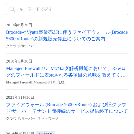
2017年6月30日
Brocade社Vyatta事業売却に伴うファイアウォール(Brocade
5600 vRouter)の新規販売停止についてのご案内
クラウド/サーバー
2018年5月30日
Managed Firewall / UTMのログ解析機能において、Rawロ
グのフィールドに表示される各項目の意味を教えてくだ
さい。
Managed Firewall, Managed UTM, 仕様
2021年11月30日
ファイアウォール (Brocade 5600 vRouter) および旧クラウ
ド/サーバー テナント間接続のサービス提供終了について
クラウド/サーバー, ネットワーク
2016年10月28日