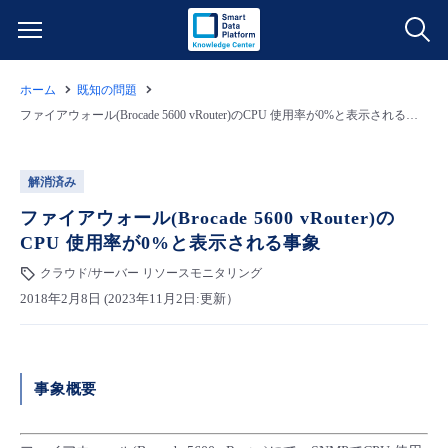
ホーム
既知の問題
サービス一覧
ファイアウォール(Brocade 5600 vRouter)のCPU 使用率が0%と表示される事象
データ利活用
よくある質問
解消済み
クラウド/サーバー
データ利活用
ファイアウォール(Brocade 5600 vRouter)の
料金情報
CPU 使用率が0%と表示される事象
ネットワーク
クラウド/サーバー
料金シミュレーター
クラウド/サーバー リソースモニタリング
ご利用開始ガイド
2018年2月8日 (2023年11月2日:更新）
■ 管理機能
IoT
ネットワーク
データ利活用
ユースケース
- 管理機能
- バックアップ
モニタリング/監査
IoT
クラウド/サーバー
事象概要
故障/メンテナンス情報
- セキュリティ・監査
サポート
モニタリング/監査
ネットワーク
サービス稼働状況