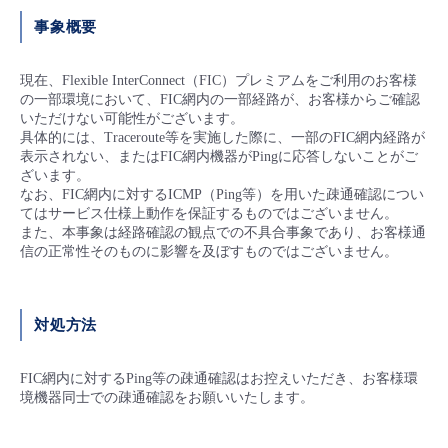
■ セットアップガイド
事象概要
パートナー
- データと分析
管理機能
サポート
IoT
故障/メンテナンス履歴
- 新規お申し込み方法
現在、Flexible InterConnect（FIC）プレミアムをご利用のお客様
販売パートナー向けプログラム
の一部環境において、FIC網内の一部経路が、お客様からご確認
トレーニング/操作動画
- IoT
すべてのメニューを見る
管理機能
モニタリング/監査
メンテナンス予定
いただけない可能性がございます。
- 初期設定・確認
具体的には、Traceroute等を実施した際に、一部のFIC網内経路が
協業パートナー
表示されない、またはFIC網内機器がPingに応答しないことがご
脱炭素化
- マルチクラウド利用
すべてのメニューを見る
サポート
定期メンテナンス
ざいます。
- ユーザー機能の管理
なお、FIC網内に対するICMP（Ping等）を用いた疎通確認につい
てはサービス仕様上動作を保証するものではございません。
- リモートワーク
すべてのメニューを見る
- 登録情報の管理
また、本事象は経路確認の観点での不具合事象であり、お客様通
信の正常性そのものに影響を及ぼすものではございません。
- ITインフラストラクチャー
- APIリファレンス
対処方法
- その他
■ 基本構築ガイド
FIC網内に対するPing等の疎通確認はお控えいただき、お客様環
境機器同士での疎通確認をお願いいたします。
- クラウド / サーバー