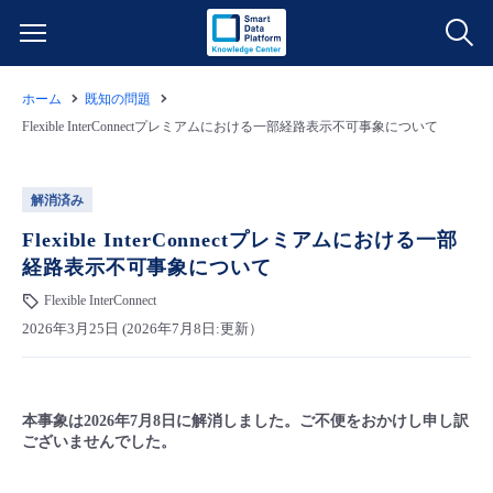
ホーム
既知の問題
サービス一覧
Flexible InterConnectプレミアムにおける一部経路表示不可事象について
データ利活用
よくある質問
解消済み
クラウド/サーバー
データ利活用
Flexible InterConnectプレミアムにおける一部
料金情報
経路表示不可事象について
ネットワーク
クラウド/サーバー
料金シミュレーター
Flexible InterConnect
ご利用開始ガイド
2026年3月25日 (2026年7月8日:更新）
■ 管理機能
IoT
ネットワーク
データ利活用
ユースケース
- 管理機能
本事象は2026年7月8日に解消しました。ご不便をおかけし申し訳
- バックアップ
モニタリング/監査
IoT
クラウド/サーバー
故障/メンテナンス情報
ございませんでした。
- セキュリティ・監査
サポート
モニタリング/監査
ネットワーク
サービス稼働状況