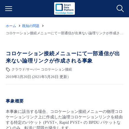
ホーム
既知の問題
サービス一覧
コロケーション接続メニューにて一部通信が出来ない論理リンクが作成される事象
データ利活用
よくある質問
コロケーション接続メニューにて一部通信が出
来ない論理リンクが作成される事象
クラウド/サーバー
データ利活用
料金情報
クラウド/サーバー コロケーション接続
2019年3月20日 (2021年5月26日:更新）
ネットワーク
クラウド/サーバー
料金シミュレーター
ご利用開始ガイド
■ 管理機能
IoT
ネットワーク
データ利活用
ユースケース
事象概要
- 管理機能
- バックアップ
モニタリング/監査
IoT
クラウド/サーバー
本事象に該当する場合、コロケーション接続メニューの物理コロ
故障/メンテナンス情報
ケーションリンク上に作成した論理コロケーションリンクを経由
する特定のパケット (PVST+, Rapid PVST+ の BPDU パケットな
- セキュリティ・監査
サポート
モニタリング/監査
ネットワーク
サービス稼働状況
ど) のみ、転送に問題が発生します。