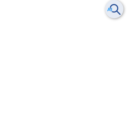
Smart Data Platform につい
ヘルプ
て
よくある質問
特長
お問い合わせ
サービス一覧
トレーニング/操作動画
ユースケース
導入事例
法的情報・信頼性
料金情報
サービス利用規約・SLA
お知らせ
セキュリティ&コンプライア
ンス
パートナー