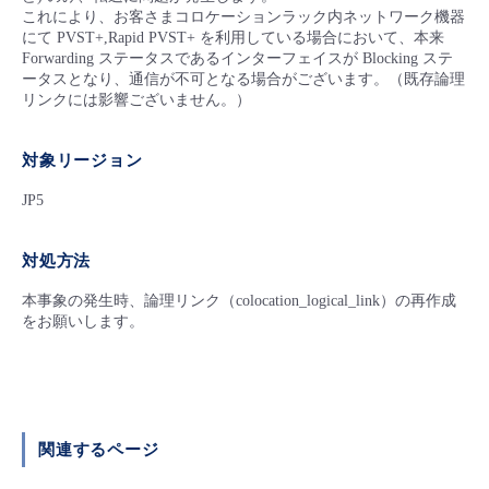
■ セットアップガイド
これにより、お客さまコロケーションラック内ネットワーク機器
にて PVST+,Rapid PVST+ を利用している場合において、本来
パートナー
- データと分析
管理機能
サポート
IoT
故障/メンテナンス履歴
Forwarding ステータスであるインターフェイスが Blocking ステ
- 新規お申し込み方法
ータスとなり、通信が不可となる場合がございます。（既存論理
リンクには影響ございません。）
販売パートナー向けプログラム
トレーニング/操作動画
- IoT
すべてのメニューを見る
管理機能
モニタリング/監査
メンテナンス予定
- 初期設定・確認
対象リージョン
協業パートナー
脱炭素化
- マルチクラウド利用
すべてのメニューを見る
サポート
定期メンテナンス
- ユーザー機能の管理
JP5
- リモートワーク
すべてのメニューを見る
- 登録情報の管理
対処方法
- ITインフラストラクチャー
本事象の発生時、論理リンク（colocation_logical_link）の再作成
- APIリファレンス
をお願いします。
- その他
■ 基本構築ガイド
関連するページ
- クラウド / サーバー