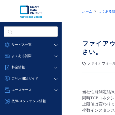
ホーム
よくある
ファイアウ
サービス一覧
さい。
データ利活用
よくある質問
クラウド/サーバー
ファイアウォール
データ利活用
料金情報
ネットワーク
クラウド/サーバー
料金シミュレーター
IoT
ご利用開始ガイド
ネットワーク
データ利活用
モニタリング/監査
■ 管理機能
IoT
ユースケース
当社性能測定結果
クラウド/サーバー
サポート
- 管理機能
モニタリング/監査
同時TCPコネク
- バックアップ
ネットワーク
管理機能
故障/メンテナンス情報
上限値は変わりま
サポート
- セキュリティ・監査
■ セットアップガイド
IoT
すべてのメニューを見る
複数インスタンス
サービス稼働状況
管理機能
- データと分析
- 新規お申し込み方法