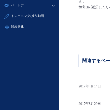
モニタリング/監査
ん。
故障/メンテナンス履歴
すべてのメニューを見る
パートナー
- IoT
- 初期設定・確認
性能を保証したい
サポート
メンテナンス予定
- マルチクラウド利用
- ユーザー機能の管理
販売パートナー向けプログラム
すべてのメニューを見る
トレーニング/操作動画
定期メンテナンス
- リモートワーク
- 登録情報の管理
協業パートナー
- ITインフラストラクチャー
脱炭素化
- APIリファレンス
- その他
■ 基本構築ガイド
- クラウド / サーバー
- Flexible InterConnect
- Flexible Remote Access
関連するペ
- vUTM2
2017年4月14日
2017年8月29日