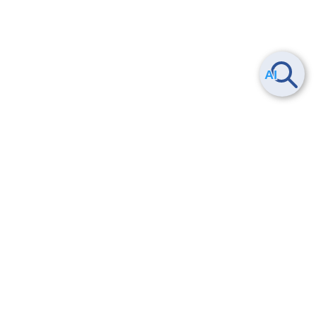
ヘルプ
よくある質問
お問い合わせ
トレーニング/操作動画
法的情報・信頼性
サービス利用規約・SLA