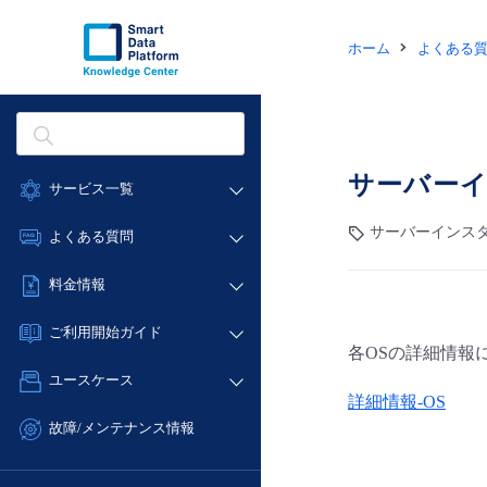
ホーム
よくある
サーバー
サービス一覧
データ利活用
サーバーインスタ
よくある質問
クラウド/サーバー
データ利活用
料金情報
ネットワーク
クラウド/サーバー
料金シミュレーター
IoT
ご利用開始ガイド
ネットワーク
各OSの詳細情報
データ利活用
モニタリング/監査
■ 管理機能
IoT
ユースケース
クラウド/サーバー
サポート
詳細情報-OS
- 管理機能
モニタリング/監査
- バックアップ
ネットワーク
管理機能
故障/メンテナンス情報
サポート
- セキュリティ・監査
■ セットアップガイド
IoT
すべてのメニューを見る
サービス稼働状況
管理機能
- データと分析
- 新規お申し込み方法