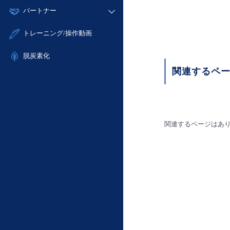
モニタリング/監査
故障/メンテナンス履歴
すべてのメニューを見る
パートナー
- IoT
- 初期設定・確認
サポート
メンテナンス予定
- マルチクラウド利用
- ユーザー機能の管理
販売パートナー向けプログラム
すべてのメニューを見る
トレーニング/操作動画
定期メンテナンス
- リモートワーク
- 登録情報の管理
協業パートナー
- ITインフラストラクチャー
脱炭素化
- APIリファレンス
- その他
関連するペ
■ 基本構築ガイド
- クラウド / サーバー
- Flexible InterConnect
- Flexible Remote Access
関連するページはあ
- vUTM2