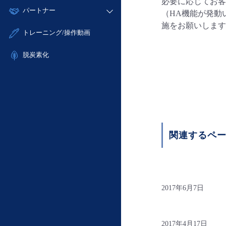
モニタリング/監査
必要に応じてお客
故障/メンテナンス履歴
すべてのメニューを見る
パートナー
- IoT
- 初期設定・確認
（HA機能が発動
サポート
メンテナンス予定
施をお願いします
- マルチクラウド利用
- ユーザー機能の管理
販売パートナー向けプログラム
すべてのメニューを見る
トレーニング/操作動画
定期メンテナンス
- リモートワーク
- 登録情報の管理
協業パートナー
- ITインフラストラクチャー
脱炭素化
- APIリファレンス
- その他
■ 基本構築ガイド
- クラウド / サーバー
- Flexible InterConnect
- Flexible Remote Access
関連するペ
- vUTM2
2017年6月7日
2017年4月17日