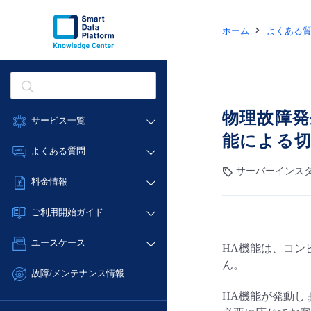
ホーム
よくある
物理故障発
サービス一覧
能による
データ利活用
よくある質問
クラウド/サーバー
サーバーインスタ
データ利活用
料金情報
ネットワーク
クラウド/サーバー
料金シミュレーター
IoT
ご利用開始ガイド
ネットワーク
データ利活用
モニタリング/監査
■ 管理機能
IoT
ユースケース
HA機能は、コン
クラウド/サーバー
サポート
- 管理機能
モニタリング/監査
ん。
- バックアップ
ネットワーク
管理機能
故障/メンテナンス情報
サポート
- セキュリティ・監査
■ セットアップガイド
IoT
すべてのメニューを見る
HA機能が発動し
サービス稼働状況
管理機能
- データと分析
- 新規お申し込み方法