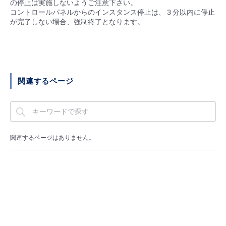
の停止は実施しないようご注意下さい。
■ セットアップガイド
コントロールパネルからのインスタンス停止は、３分以内に停止
パートナー
が完了しない場合、強制終了となります。
- データと分析
管理機能
サポート
IoT
故障/メンテナンス履歴
- 新規お申し込み方法
販売パートナー向けプログラム
トレーニング/操作動画
- IoT
すべてのメニューを見る
管理機能
モニタリング/監査
メンテナンス予定
- 初期設定・確認
協業パートナー
脱炭素化
- マルチクラウド利用
関連するページ
すべてのメニューを見る
サポート
定期メンテナンス
- ユーザー機能の管理
- リモートワーク
すべてのメニューを見る
- 登録情報の管理
- ITインフラストラクチャー
関連するページはありません。
- APIリファレンス
- その他
■ 基本構築ガイド
- クラウド / サーバー