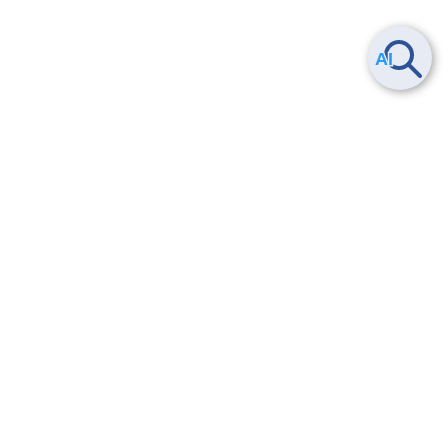
Smart Data Platform につい
ヘルプ
て
よくある質問
特長
お問い合わせ
サービス一覧
トレーニング/操作動画
ユースケース
導入事例
法的情報・信頼性
料金情報
サービス利用規約・SLA
お知らせ
セキュリティ&コンプライア
ンス