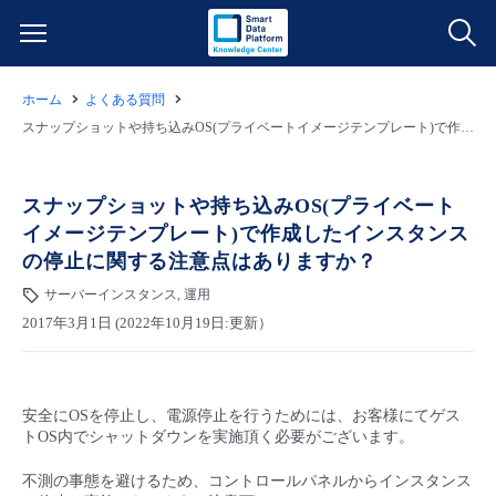
ホーム
よくある質問
サービス一覧
スナップショットや持ち込みOS(プライベートイメージテンプレート)で作成したインスタンスの停止に関する注意点はありますか？
データ利活用
よくある質問
スナップショットや持ち込みOS(プライベート
イメージテンプレート)で作成したインスタンス
クラウド/サーバー
データ利活用
料金情報
の停止に関する注意点はありますか？
サーバーインスタンス, 運用
ネットワーク
クラウド/サーバー
料金シミュレーター
ご利用開始ガイド
2017年3月1日 (2022年10月19日:更新）
■ 管理機能
IoT
ネットワーク
データ利活用
ユースケース
安全にOSを停止し、電源停止を行うためには、お客様にてゲス
- 管理機能
- バックアップ
モニタリング/監査
IoT
クラウド/サーバー
故障/メンテナンス情報
トOS内でシャットダウンを実施頂く必要がございます。
不測の事態を避けるため、コントロールパネルからインスタンス
- セキュリティ・監査
サポート
モニタリング/監査
ネットワーク
サービス稼働状況