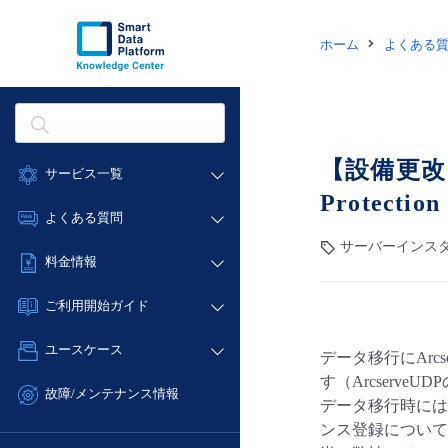
ホーム
よくある
【設備更改】
サービス一覧
Protect
データ利活用
よくある質問
クラウド/サーバー
サーバーインスタン
データ利活用
料金情報
ネットワーク
クラウド/サーバー
料金シミュレーター
IoT
ご利用開始ガイド
ネットワーク
データ利活用
モニタリング/監査
■ 管理機能
IoT
ユースケース
データ移行にAr
クラウド/サーバー
サポート
- 管理機能
モニタリング/監査
す（Arcserv
- バックアップ
ネットワーク
管理機能
故障/メンテナンス情報
データ移行時には
サポート
- セキュリティ・監査
■ セットアップガイド
IoT
すべてのメニューを見る
ンス登録について
サービス稼働状況
管理機能
- データと分析
- 新規お申し込み方法