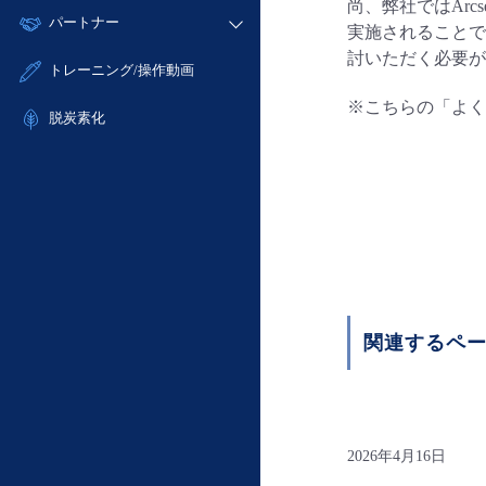
モニタリング/監査
尚、弊社ではArc
故障/メンテナンス履歴
すべてのメニューを見る
パートナー
- IoT
- 初期設定・確認
実施されることで
サポート
メンテナンス予定
- マルチクラウド利用
討いただく必要が
- ユーザー機能の管理
販売パートナー向けプログラム
すべてのメニューを見る
トレーニング/操作動画
定期メンテナンス
- リモートワーク
- 登録情報の管理
協業パートナー
※こちらの「よく
- ITインフラストラクチャー
脱炭素化
- APIリファレンス
- その他
■ 基本構築ガイド
- クラウド / サーバー
- Flexible InterConnect
- Flexible Remote Access
- vUTM2
関連するペ
2026年4月16日