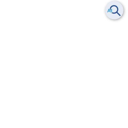
Smart Data Platform につい
ヘルプ
て
よくある質問
特長
お問い合わせ
サービス一覧
トレーニング/操作動画
ユースケース
導入事例
法的情報・信頼性
料金情報
サービス利用規約・SLA
お知らせ
セキュリティ&コンプライア
ンス
パートナー