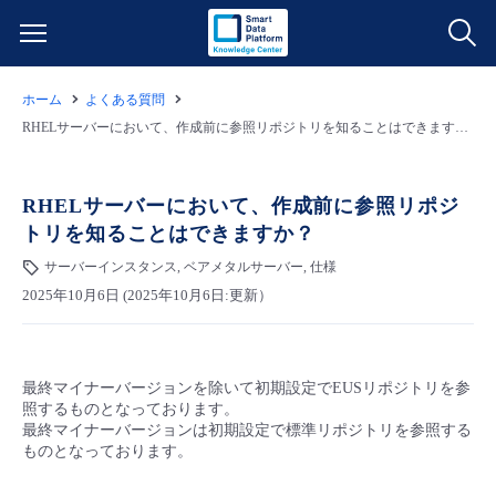
ホーム
よくある質問
サービス一覧
RHELサーバーにおいて、作成前に参照リポジトリを知ることはできますか？
データ利活用
よくある質問
RHELサーバーにおいて、作成前に参照リポジ
トリを知ることはできますか？
クラウド/サーバー
データ利活用
料金情報
サーバーインスタンス, ベアメタルサーバー, 仕様
2025年10月6日 (2025年10月6日:更新）
ネットワーク
クラウド/サーバー
料金シミュレーター
ご利用開始ガイド
■ 管理機能
IoT
ネットワーク
データ利活用
ユースケース
最終マイナーバージョンを除いて初期設定でEUSリポジトリを参
照するものとなっております。
- 管理機能
- バックアップ
モニタリング/監査
IoT
クラウド/サーバー
最終マイナーバージョンは初期設定で標準リポジトリを参照する
故障/メンテナンス情報
ものとなっております。
- セキュリティ・監査
サポート
モニタリング/監査
ネットワーク
サービス稼働状況