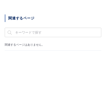
■ セットアップガイド
パートナー
- データと分析
管理機能
サポート
IoT
故障/メンテナンス履歴
- 新規お申し込み方法
関連するページ
販売パートナー向けプログラム
トレーニング/操作動画
- IoT
すべてのメニューを見る
管理機能
モニタリング/監査
メンテナンス予定
- 初期設定・確認
協業パートナー
脱炭素化
- マルチクラウド利用
すべてのメニューを見る
サポート
定期メンテナンス
- ユーザー機能の管理
関連するページはありません。
- リモートワーク
すべてのメニューを見る
- 登録情報の管理
- ITインフラストラクチャー
- APIリファレンス
- その他
■ 基本構築ガイド
- クラウド / サーバー