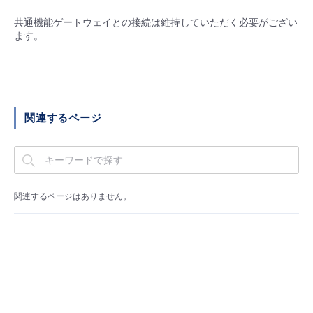
■ セットアップガイド
共通機能ゲートウェイとの接続は維持していただく必要がござい
パートナー
- データと分析
ます。
管理機能
サポート
IoT
故障/メンテナンス履歴
- 新規お申し込み方法
販売パートナー向けプログラム
トレーニング/操作動画
- IoT
すべてのメニューを見る
管理機能
モニタリング/監査
メンテナンス予定
- 初期設定・確認
協業パートナー
脱炭素化
- マルチクラウド利用
すべてのメニューを見る
サポート
定期メンテナンス
関連するページ
- ユーザー機能の管理
- リモートワーク
すべてのメニューを見る
- 登録情報の管理
- ITインフラストラクチャー
関連するページはありません。
- APIリファレンス
- その他
■ 基本構築ガイド
- クラウド / サーバー