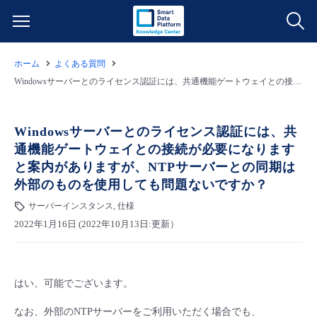
ホーム
よくある質問
サービス一覧
Windowsサーバーとのライセンス認証には、共通機能ゲートウェイとの接続が必要になりますと案内がありますが、NTPサーバーとの同期は外部のものを使用しても問題ないですか？
データ利活用
よくある質問
Windowsサーバーとのライセンス認証には、共
通機能ゲートウェイとの接続が必要になります
クラウド/サーバー
データ利活用
料金情報
と案内がありますが、NTPサーバーとの同期は
外部のものを使用しても問題ないですか？
ネットワーク
クラウド/サーバー
料金シミュレーター
ご利用開始ガイド
サーバーインスタンス, 仕様
2022年1月16日 (2022年10月13日:更新）
■ 管理機能
IoT
ネットワーク
データ利活用
ユースケース
- 管理機能
- バックアップ
モニタリング/監査
IoT
クラウド/サーバー
故障/メンテナンス情報
はい、可能でございます。
- セキュリティ・監査
なお、外部のNTPサーバーをご利用いただく場合でも、
サポート
モニタリング/監査
ネットワーク
サービス稼働状況