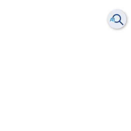
Smart Data Platform につい
ヘルプ
て
よくある質問
特長
お問い合わせ
サービス一覧
トレーニング/操作動画
ユースケース
導入事例
法的情報・信頼性
料金情報
サービス利用規約・SLA
お知らせ
セキュリティ&コンプライア
ンス