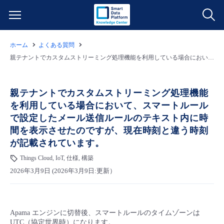
ホーム
よくある質問
サービス一覧
親テナントでカスタムストリーミング処理機能を利用している場合において、スマートルールで設定したメール送信ルールのテキスト内に時間を表示させたのですが、現在時刻と違う時刻が記載されています。
データ利活用
よくある質問
親テナントでカスタムストリーミング処理機能
を利用している場合において、スマートルール
クラウド/サーバー
データ利活用
料金情報
で設定したメール送信ルールのテキスト内に時
間を表示させたのですが、現在時刻と違う時刻
ネットワーク
クラウド/サーバー
料金シミュレーター
ご利用開始ガイド
が記載されています。
Things Cloud, IoT, 仕様, 構築
■ 管理機能
IoT
ネットワーク
データ利活用
ユースケース
2026年3月9日 (2026年3月9日:更新）
- 管理機能
- バックアップ
モニタリング/監査
IoT
クラウド/サーバー
故障/メンテナンス情報
Apama エンジンに切替後、スマートルールのタイムゾーンは
- セキュリティ・監査
サポート
モニタリング/監査
ネットワーク
サービス稼働状況
UTC（協定世界時）になります。