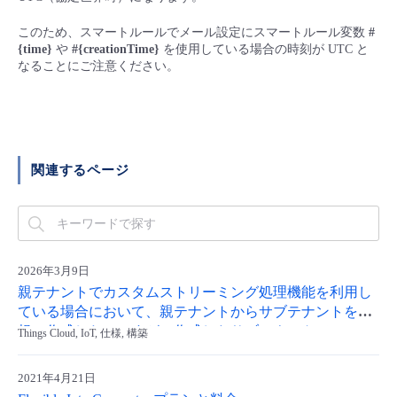
■ セットアップガイド
このため、スマートルールでメール設定にスマートルール変数
#
パートナー
- データと分析
管理機能
サポート
IoT
故障/メンテナンス履歴
{time}
や
#{creationTime}
を使用している場合の時刻が UTC と
- 新規お申し込み方法
なることにご注意ください。
販売パートナー向けプログラム
トレーニング/操作動画
- IoT
すべてのメニューを見る
管理機能
モニタリング/監査
メンテナンス予定
- 初期設定・確認
協業パートナー
脱炭素化
- マルチクラウド利用
すべてのメニューを見る
サポート
定期メンテナンス
- ユーザー機能の管理
関連するページ
- リモートワーク
すべてのメニューを見る
- 登録情報の管理
- ITインフラストラクチャー
- APIリファレンス
2026年3月9日
- その他
親テナントでカスタムストリーミング処理機能を利用し
ている場合において、親テナントからサブテナントを新
■ 基本構築ガイド
規に作成したのですが、作成したサブテナントでスマー
Things Cloud, IoT, 仕様, 構築
トルールが使用できません。
- クラウド / サーバー
2021年4月21日