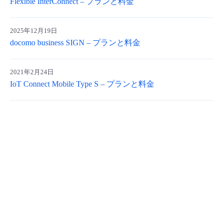
Flexible InterConnect – プランと料金
- Flexible InterConnect
2025年12月19日
- Flexible Remote Access
docomo business SIGN – プランと料金
- vUTM2
2021年2月24日
IoT Connect Mobile Type S – プランと料金