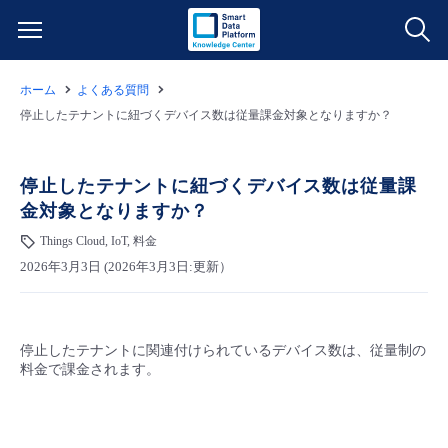
ホーム
よくある質問
サービス一覧
停止したテナントに紐づくデバイス数は従量課金対象となりますか？
データ利活用
よくある質問
停止したテナントに紐づくデバイス数は従量課
金対象となりますか？
クラウド/サーバー
データ利活用
料金情報
Things Cloud, IoT, 料金
2026年3月3日 (2026年3月3日:更新）
ネットワーク
クラウド/サーバー
料金シミュレーター
ご利用開始ガイド
■ 管理機能
IoT
ネットワーク
データ利活用
ユースケース
停止したテナントに関連付けられているデバイス数は、従量制の
料金で課金されます。
- 管理機能
- バックアップ
モニタリング/監査
IoT
クラウド/サーバー
故障/メンテナンス情報
- セキュリティ・監査
サポート
モニタリング/監査
ネットワーク
サービス稼働状況