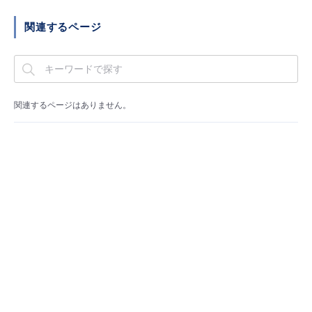
■ セットアップガイド
関連するページ
パートナー
- データと分析
管理機能
サポート
IoT
故障/メンテナンス履歴
- 新規お申し込み方法
販売パートナー向けプログラム
トレーニング/操作動画
- IoT
すべてのメニューを見る
管理機能
モニタリング/監査
メンテナンス予定
- 初期設定・確認
関連するページはありません。
協業パートナー
脱炭素化
- マルチクラウド利用
すべてのメニューを見る
サポート
定期メンテナンス
- ユーザー機能の管理
- リモートワーク
すべてのメニューを見る
- 登録情報の管理
- ITインフラストラクチャー
- APIリファレンス
- その他
■ 基本構築ガイド
- クラウド / サーバー