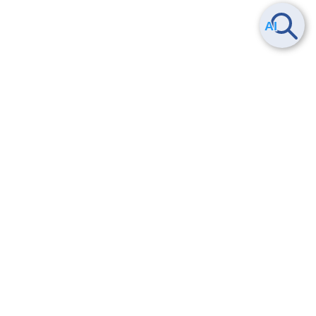
Smart Data Platform につい
ヘルプ
て
よくある質問
特長
お問い合わせ
サービス一覧
トレーニング/操作動画
ユースケース
導入事例
法的情報・信頼性
料金情報
サービス利用規約・SLA
お知らせ
セキュリティ&コンプライア
ンス
パートナー