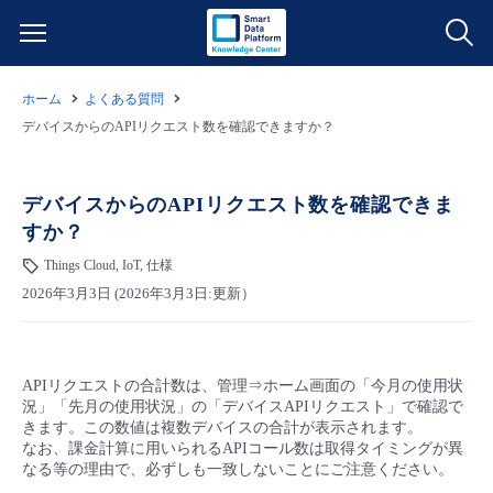
ホーム
よくある質問
サービス一覧
デバイスからのAPIリクエスト数を確認できますか？
データ利活用
よくある質問
デバイスからのAPIリクエスト数を確認できま
すか？
クラウド/サーバー
データ利活用
料金情報
Things Cloud, IoT, 仕様
2026年3月3日 (2026年3月3日:更新）
ネットワーク
クラウド/サーバー
料金シミュレーター
ご利用開始ガイド
■ 管理機能
IoT
ネットワーク
データ利活用
ユースケース
APIリクエストの合計数は、管理⇒ホーム画面の「今月の使用状
況」「先月の使用状況」の「デバイスAPIリクエスト」で確認で
- 管理機能
- バックアップ
モニタリング/監査
IoT
クラウド/サーバー
きます。この数値は複数デバイスの合計が表示されます。
故障/メンテナンス情報
なお、課金計算に用いられるAPIコール数は取得タイミングが異
なる等の理由で、必ずしも一致しないことにご注意ください。
- セキュリティ・監査
サポート
モニタリング/監査
ネットワーク
サービス稼働状況