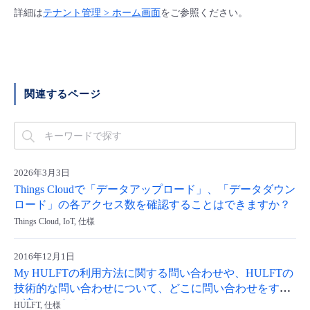
■ セットアップガイド
詳細は
テナント管理 > ホーム画面
をご参照ください。
パートナー
- データと分析
管理機能
サポート
IoT
故障/メンテナンス履歴
- 新規お申し込み方法
販売パートナー向けプログラム
トレーニング/操作動画
- IoT
すべてのメニューを見る
管理機能
モニタリング/監査
メンテナンス予定
- 初期設定・確認
関連するページ
協業パートナー
脱炭素化
- マルチクラウド利用
すべてのメニューを見る
サポート
定期メンテナンス
- ユーザー機能の管理
- リモートワーク
すべてのメニューを見る
- 登録情報の管理
2026年3月3日
- ITインフラストラクチャー
Things Cloudで「データアップロード」、「データダウン
- APIリファレンス
ロード」の各アクセス数を確認することはできますか？
Things Cloud, IoT, 仕様
- その他
■ 基本構築ガイド
2016年12月1日
My HULFTの利用方法に関する問い合わせや、HULFTの
技術的な問い合わせについて、どこに問い合わせをすれ
- クラウド / サーバー
ば良いですか？
HULFT, 仕様