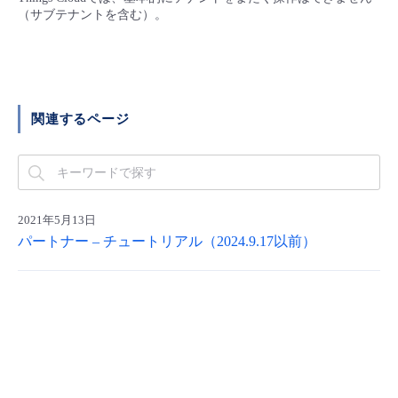
■ セットアップガイド
（サブテナントを含む）。
パートナー
- データと分析
管理機能
サポート
IoT
故障/メンテナンス履歴
- 新規お申し込み方法
販売パートナー向けプログラム
トレーニング/操作動画
- IoT
すべてのメニューを見る
管理機能
モニタリング/監査
メンテナンス予定
- 初期設定・確認
関連するページ
協業パートナー
脱炭素化
- マルチクラウド利用
すべてのメニューを見る
サポート
定期メンテナンス
- ユーザー機能の管理
- リモートワーク
すべてのメニューを見る
- 登録情報の管理
2021年5月13日
パートナー – チュートリアル（2024.9.17以前）
- ITインフラストラクチャー
- APIリファレンス
- その他
■ 基本構築ガイド
- クラウド / サーバー