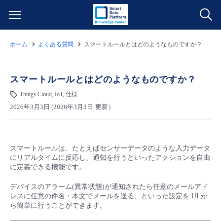
ホーム
よくある質問
スマートルールとはどのようなものですか？
サービス一覧
データ利活用
スマートルールとはどのようなものですか？
よくある質問
Things Cloud, IoT, 仕様
クラウド/サーバー
データ利活用
料金情報
2026年3月3日 (2026年3月3日:更新）
ネットワーク
クラウド/サーバー
料金シミュレーター
ご利用開始ガイド
スマートルールは、たとえばセンサーデータのような入力データ
にリアルタイムに反応し、通知を行うといったアクションを自由
■ 管理機能
IoT
ネットワーク
データ利活用
ユースケース
に定義できる機能です。
デバイスのアラーム(異常状態)が通知されたら任意のメールアド
- 管理機能
- バックアップ
モニタリング/監査
IoT
クラウド/サーバー
故障/メンテナンス情報
レスに任意の件名・本文でメールを送る、といった設定を UI か
ら簡単に行うことができます。
- セキュリティ・監査
サポート
モニタリング/監査
ネットワーク
サービス稼働状況