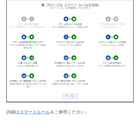
■ セットアップガイド
パートナー
- データと分析
管理機能
サポート
IoT
故障/メンテナンス履歴
- 新規お申し込み方法
販売パートナー向けプログラム
トレーニング/操作動画
- IoT
すべてのメニューを見る
管理機能
モニタリング/監査
メンテナンス予定
- 初期設定・確認
協業パートナー
脱炭素化
- マルチクラウド利用
すべてのメニューを見る
サポート
定期メンテナンス
- ユーザー機能の管理
- リモートワーク
すべてのメニューを見る
- 登録情報の管理
- ITインフラストラクチャー
- APIリファレンス
- その他
詳細は
スマートルール
をご参照ください。
■ 基本構築ガイド
- クラウド / サーバー