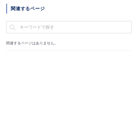
- Flexible InterConnect
関連するページ
- Flexible Remote Access
- vUTM2
関連するページはありません。