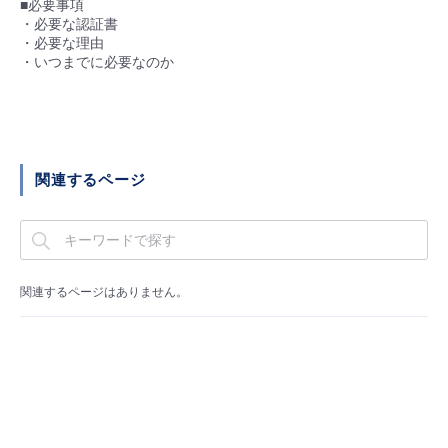
■必要事項
■ セットアップガイド
・必要な認証書
パートナー
・必要な理由
- データと分析
管理機能
サポート
IoT
故障/メンテナンス履歴
・いつまでに必要なのか
- 新規お申し込み方法
販売パートナー向けプログラム
トレーニング/操作動画
- IoT
すべてのメニューを見る
管理機能
モニタリング/監査
メンテナンス予定
- 初期設定・確認
協業パートナー
脱炭素化
- マルチクラウド利用
すべてのメニューを見る
サポート
定期メンテナンス
- ユーザー機能の管理
関連するページ
- リモートワーク
すべてのメニューを見る
- 登録情報の管理
- ITインフラストラクチャー
- APIリファレンス
関連するページはありません。
- その他
■ 基本構築ガイド
- クラウド / サーバー