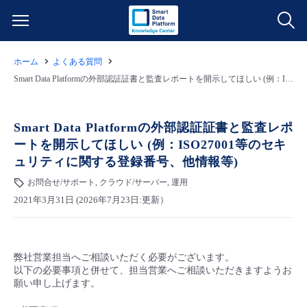
ホーム
よくある質問
サービス一覧
Smart Data Platformの外部認証証書と監査レポートを開示してほしい (例：ISO27001等のセキュリティに関する登録番号、他情報等)
データ利活用
よくある質問
Smart Data Platformの外部認証証書と監査レポ
ートを開示してほしい (例：ISO27001等のセキ
クラウド/サーバー
データ利活用
料金情報
ュリティに関する登録番号、他情報等)
お問合せ/サポート, クラウド/サーバー, 運用
ネットワーク
クラウド/サーバー
料金シミュレーター
ご利用開始ガイド
2021年3月31日 (2026年7月23日:更新）
■ 管理機能
IoT
ネットワーク
データ利活用
ユースケース
弊社営業担当へご相談いただく必要がございます。
- 管理機能
- バックアップ
モニタリング/監査
IoT
クラウド/サーバー
故障/メンテナンス情報
以下の必要事項と併せて、担当営業へご相談いただきますようお
願い申し上げます。
- セキュリティ・監査
サポート
モニタリング/監査
ネットワーク
サービス稼働状況