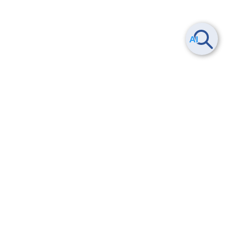
Smart Data Platform につい
ヘルプ
て
よくある質問
特長
お問い合わせ
サービス一覧
トレーニング/操作動画
ユースケース
導入事例
法的情報・信頼性
料金情報
サービス利用規約・SLA
お知らせ
セキュリティ&コンプライア