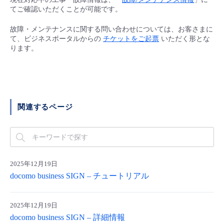
■ セットアップガイド
てご確認いただくことが可能です。
パートナー
- データと分析
管理機能
サポート
IoT
故障/メンテナンス履歴
故障・メンテナンスに関する問い合わせについては、お客さまに
- 新規お申し込み方法
て、ビジネスポータルからの
チケットをご起票
いただく形とな
販売パートナー向けプログラム
ります。
トレーニング/操作動画
- IoT
すべてのメニューを見る
管理機能
モニタリング/監査
メンテナンス予定
- 初期設定・確認
協業パートナー
脱炭素化
- マルチクラウド利用
すべてのメニューを見る
サポート
定期メンテナンス
- ユーザー機能の管理
関連するページ
- リモートワーク
すべてのメニューを見る
- 登録情報の管理
- ITインフラストラクチャー
- APIリファレンス
2025年12月19日
- その他
docomo business SIGN – チュートリアル
■ 基本構築ガイド
2025年12月19日
- クラウド / サーバー
docomo business SIGN – 詳細情報