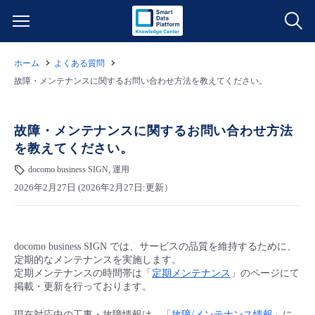
ホーム
よくある質問
サービス一覧
故障・メンテナンスに関するお問い合わせ方法を教えてください。
データ利活用
よくある質問
故障・メンテナンスに関するお問い合わせ方法
を教えてください。
クラウド/サーバー
データ利活用
料金情報
docomo business SIGN, 運用
2026年2月27日 (2026年2月27日:更新）
ネットワーク
クラウド/サーバー
料金シミュレーター
ご利用開始ガイド
■ 管理機能
IoT
ネットワーク
データ利活用
ユースケース
docomo business SIGN では、サービスの品質を維持するために、
定期的なメンテナンスを実施します。
- 管理機能
- バックアップ
モニタリング/監査
IoT
クラウド/サーバー
定期メンテナンスの時間帯は「
定期メンテナンス
」のページにて
故障/メンテナンス情報
掲載・更新を行っております。
- セキュリティ・監査
サポート
モニタリング/監査
ネットワーク
サービス稼働状況
現在対応中の工事・故障情報は、「
故障/メンテナンス情報
」に