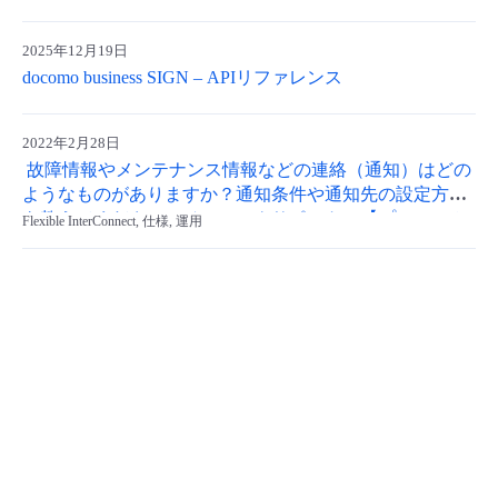
- Flexible InterConnect
2025年12月19日
docomo business SIGN – APIリファレンス
- Flexible Remote Access
2022年2月28日
- vUTM2
故障情報やメンテナンス情報などの連絡（通知）はどの
ようなものがありますか？通知条件や通知先の設定方法
を教えてください（ベーシックサポート）【プレミアム/
Flexible InterConnect, 仕様, 運用
スタンダード共通】