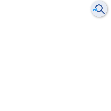
Smart Data Platform につい
ヘルプ
て
よくある質問
特長
お問い合わせ
サービス一覧
トレーニング/操作動画
ユースケース
導入事例
法的情報・信頼性
料金情報
サービス利用規約・SLA
お知らせ
セキュリティ&コンプライア
ンス
パートナー