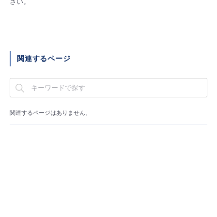
さい。
■ セットアップガイド
パートナー
- データと分析
管理機能
サポート
IoT
故障/メンテナンス履歴
- 新規お申し込み方法
販売パートナー向けプログラム
トレーニング/操作動画
- IoT
すべてのメニューを見る
管理機能
モニタリング/監査
メンテナンス予定
- 初期設定・確認
関連するページ
協業パートナー
脱炭素化
- マルチクラウド利用
すべてのメニューを見る
サポート
定期メンテナンス
- ユーザー機能の管理
- リモートワーク
すべてのメニューを見る
- 登録情報の管理
関連するページはありません。
- ITインフラストラクチャー
- APIリファレンス
- その他
■ 基本構築ガイド
- クラウド / サーバー