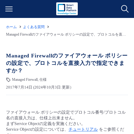
ホーム
よくある質問
サービス一覧
Managed Firewallのファイアウォール ポリシーの設定で、プロトコルを直接入力で指定できますか？
データ利活用
よくある質問
Managed Firewallのファイアウォール ポリシー
の設定で、プロトコルを直接入力で指定できま
クラウド/サーバー
データ利活用
料金情報
すか？
Managed Firewall, 仕様
ネットワーク
クラウド/サーバー
料金シミュレーター
ご利用開始ガイド
2017年7月14日 (2024年10月3日:更新）
■ 管理機能
IoT
ネットワーク
データ利活用
ユースケース
ファイアウォール ポリシーの設定でプロトコル番号/プロトコル
- 管理機能
- バックアップ
モニタリング/監査
IoT
クラウド/サーバー
故障/メンテナンス情報
名の直接入力は、仕様上出来ません。
まずService Objectの定義を実施ください。
Service Objectの設定については、
チュートリアル
をご参照くだ
- セキュリティ・監査
サポート
モニタリング/監査
ネットワーク
サービス稼働状況