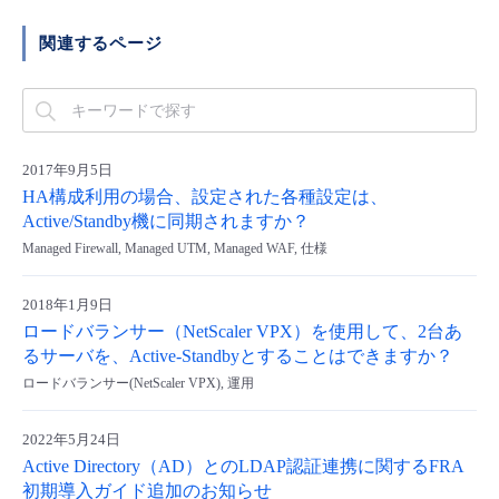
■ セットアップガイド
関連するページ
パートナー
- データと分析
管理機能
サポート
IoT
故障/メンテナンス履歴
- 新規お申し込み方法
販売パートナー向けプログラム
トレーニング/操作動画
- IoT
すべてのメニューを見る
管理機能
モニタリング/監査
メンテナンス予定
- 初期設定・確認
協業パートナー
2017年9月5日
脱炭素化
- マルチクラウド利用
すべてのメニューを見る
サポート
定期メンテナンス
HA構成利用の場合、設定された各種設定は、
- ユーザー機能の管理
Active/Standby機に同期されますか？
- リモートワーク
Managed Firewall, Managed UTM, Managed WAF, 仕様
すべてのメニューを見る
- 登録情報の管理
- ITインフラストラクチャー
2018年1月9日
- APIリファレンス
ロードバランサー（NetScaler VPX）を使用して、2台あ
るサーバを、Active-Standbyとすることはできますか？
- その他
ロードバランサー(NetScaler VPX), 運用
■ 基本構築ガイド
2022年5月24日
Active Directory（AD）とのLDAP認証連携に関するFRA
- クラウド / サーバー
初期導入ガイド追加のお知らせ