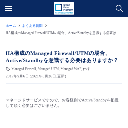
ホーム
よくある質問
サービス一覧
HA構成のManaged Firewall/UTMの場合、Active/Standbyを意識する必要はありますか？
データ利活用
よくある質問
HA構成のManaged Firewall/UTMの場合、
Active/Standbyを意識する必要はありますか？
クラウド/サーバー
データ利活用
料金情報
Managed Firewall, Managed UTM, Managed WAF, 仕様
2017年9月6日 (2021年5月26日:更新）
ネットワーク
クラウド/サーバー
料金シミュレーター
ご利用開始ガイド
■ 管理機能
IoT
ネットワーク
データ利活用
ユースケース
マネージドサービスですので、お客様側でActive/Standbyを把握
して頂く必要はございません。
- 管理機能
- バックアップ
モニタリング/監査
IoT
クラウド/サーバー
故障/メンテナンス情報
- セキュリティ・監査
サポート
モニタリング/監査
ネットワーク
サービス稼働状況