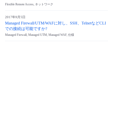
Flexible Remote Access, ネットワーク
- Flexible InterConnect
2017年9月5日
- Flexible Remote Access
Managed Firewall/UTM/WAFに対し、SSH、TelnetなどCLI
での接続は可能ですか?
- vUTM2
Managed Firewall, Managed UTM, Managed WAF, 仕様