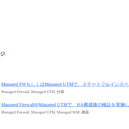
ージ
Managed FWもしくはManaged UTMで、ステートフル
Managed Firewall, Managed UTM, 仕様
Managed FirewallやManaged UTMで、HA構成後
Managed Firewall, Managed UTM, Managed WAF, 構築