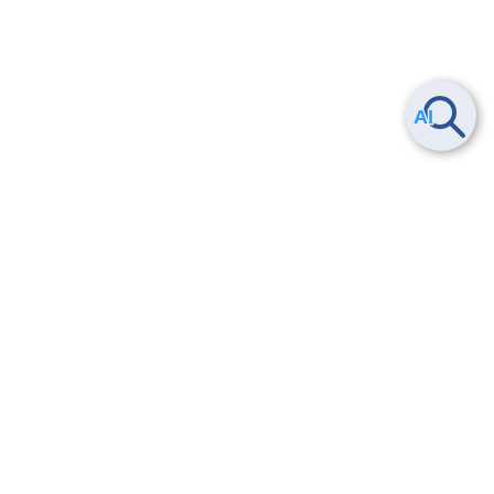
ヘルプ
よくある質問
お問い合わせ
トレーニング/操作動画
法的情報・信頼性
サービス利用規約・SLA