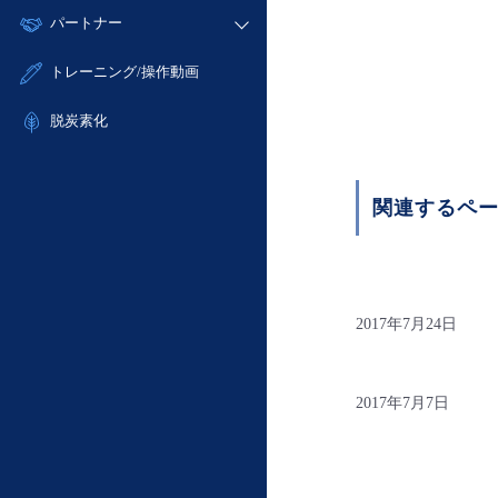
モニタリング/監査
故障/メンテナンス履歴
すべてのメニューを見る
パートナー
- IoT
- 初期設定・確認
サポート
メンテナンス予定
- マルチクラウド利用
- ユーザー機能の管理
販売パートナー向けプログラム
すべてのメニューを見る
トレーニング/操作動画
定期メンテナンス
- リモートワーク
- 登録情報の管理
協業パートナー
- ITインフラストラクチャー
脱炭素化
- APIリファレンス
- その他
■ 基本構築ガイド
- クラウド / サーバー
関連するペ
- Flexible InterConnect
- Flexible Remote Access
- vUTM2
2017年7月24日
2017年7月7日