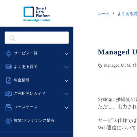
ホーム
よくある
Manage
サービス一覧
データ利活用
Managed UTM, 
よくある質問
クラウド/サーバー
データ利活用
料金情報
ネットワーク
クラウド/サーバー
料金シミュレーター
IoT
ご利用開始ガイド
ネットワーク
Syslogに接
データ利活用
モニタリング/監査
■ 管理機能
IoT
ただし、出力され
ユースケース
クラウド/サーバー
サポート
- 管理機能
モニタリング/監査
- バックアップ
ネットワーク
管理機能
サービス仕様では
故障/メンテナンス情報
サポート
- セキュリティ・監査
Web通信におい
■ セットアップガイド
IoT
すべてのメニューを見る
サービス稼働状況
管理機能
- データと分析
- 新規お申し込み方法