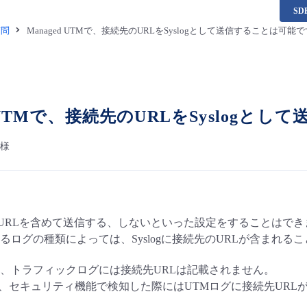
S
質問
Managed UTMで、接続先のURLをSyslogとして送信することは可能
d UTMで、接続先のURLをSyslog
仕様
続先のURLを含めて送信する、しないといった設定をすることはで
るログの種類によっては、Syslogに接続先のURLが含まれる
、トラフィックログには接続先URLは記載されません。
て、セキュリティ機能で検知した際にはUTMログに接続先URL