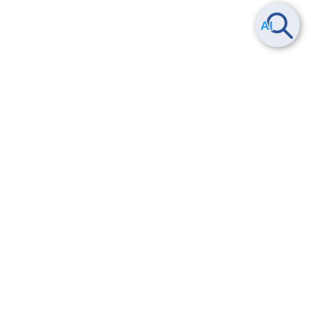
Smart Data Platform につい
ヘルプ
て
よくある質問
特長
お問い合わせ
サービス一覧
トレーニング/操作動画
ユースケース
導入事例
法的情報・信頼性
料金情報
サービス利用規約・SLA
お知らせ
セキュリティ&コンプライア
ンス
パートナー