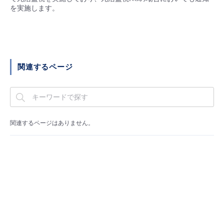
■ セットアップガイド
を実施します。
パートナー
- データと分析
管理機能
サポート
IoT
故障/メンテナンス履歴
- 新規お申し込み方法
販売パートナー向けプログラム
トレーニング/操作動画
- IoT
すべてのメニューを見る
管理機能
モニタリング/監査
メンテナンス予定
- 初期設定・確認
関連するページ
協業パートナー
脱炭素化
- マルチクラウド利用
すべてのメニューを見る
サポート
定期メンテナンス
- ユーザー機能の管理
- リモートワーク
すべてのメニューを見る
- 登録情報の管理
関連するページはありません。
- ITインフラストラクチャー
- APIリファレンス
- その他
■ 基本構築ガイド
- クラウド / サーバー