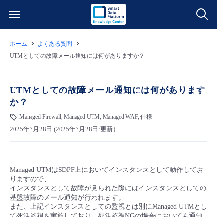
ホーム
よくある質問
サービス一覧
UTMとしての故障メール通知には何がありますか？
データ利活用
よくある質問
UTMとしての故障メール通知には何があります
か？
クラウド/サーバー
データ利活用
料金情報
Managed Firewall, Managed UTM, Managed WAF, 仕様
2025年7月28日 (2025年7月28日:更新）
ネットワーク
クラウド/サーバー
料金シミュレーター
ご利用開始ガイド
■ 管理機能
IoT
ネットワーク
データ利活用
ユースケース
Managed UTMはSDPF上においてインスタンスとして動作してお
りますので、
- 管理機能
- バックアップ
モニタリング/監査
IoT
クラウド/サーバー
インスタンスとして故障が見られた際にはインスタンスとしての
故障/メンテナンス情報
基盤故障のメール通知が行われます。
また、上記インスタンスとしての監視とは別にManaged UTMとし
- セキュリティ・監査
サポート
モニタリング/監査
ネットワーク
サービス稼働状況
て死活監視を実施しており、死活監視NGの場合においても通知