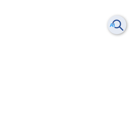
Smart Data Platform につい
ヘルプ
て
よくある質問
特長
お問い合わせ
サービス一覧
トレーニング/操作動画
ユースケース
導入事例
法的情報・信頼性
料金情報
サービス利用規約・SLA
お知らせ
セキュリティ&コンプライア