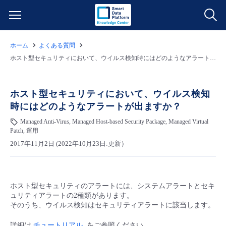
ホーム
よくある質問
サービス一覧
ホスト型セキュリティにおいて、ウイルス検知時にはどのようなアラートが出ますか？
データ利活用
よくある質問
ホスト型セキュリティにおいて、ウイルス検知
時にはどのようなアラートが出ますか？
クラウド/サーバー
データ利活用
料金情報
Managed Anti-Virus, Managed Host-based Security Package, Managed Virtual
Patch, 運用
ネットワーク
クラウド/サーバー
料金シミュレーター
ご利用開始ガイド
2017年11月2日 (2022年10月23日:更新）
■ 管理機能
IoT
ネットワーク
データ利活用
ユースケース
ホスト型セキュリティのアラートには、システムアラートとセキ
- 管理機能
- バックアップ
モニタリング/監査
IoT
クラウド/サーバー
ュリティアラートの2種類があります。
故障/メンテナンス情報
そのうち、ウイルス検知はセキュリティアラートに該当します。
- セキュリティ・監査
サポート
モニタリング/監査
ネットワーク
サービス稼働状況
詳細は
チュートリアル
をご参照ください。