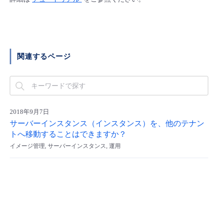
■ セットアップガイド
パートナー
- データと分析
管理機能
サポート
IoT
故障/メンテナンス履歴
- 新規お申し込み方法
販売パートナー向けプログラム
トレーニング/操作動画
- IoT
すべてのメニューを見る
管理機能
モニタリング/監査
メンテナンス予定
関連するページ
- 初期設定・確認
協業パートナー
脱炭素化
- マルチクラウド利用
すべてのメニューを見る
サポート
定期メンテナンス
- ユーザー機能の管理
- リモートワーク
すべてのメニューを見る
2018年9月7日
- 登録情報の管理
サーバーインスタンス（インスタンス）を、他のテナン
- ITインフラストラクチャー
トへ移動することはできますか？
- APIリファレンス
イメージ管理, サーバーインスタンス, 運用
- その他
■ 基本構築ガイド
- クラウド / サーバー