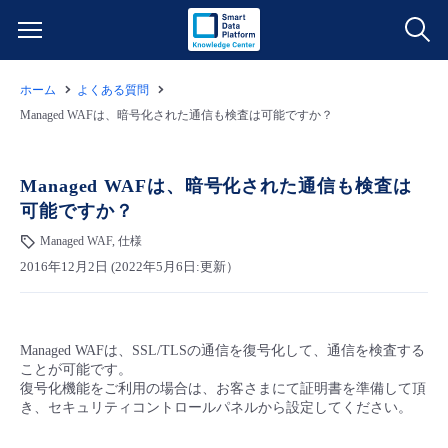
ホーム
よくある質問
サービス一覧
Managed WAFは、暗号化された通信も検査は可能ですか？
データ利活用
よくある質問
Managed WAFは、暗号化された通信も検査は
可能ですか？
クラウド/サーバー
データ利活用
料金情報
Managed WAF, 仕様
2016年12月2日 (2022年5月6日:更新）
ネットワーク
クラウド/サーバー
料金シミュレーター
ご利用開始ガイド
■ 管理機能
IoT
ネットワーク
データ利活用
ユースケース
Managed WAFは、SSL/TLSの通信を復号化して、通信を検査する
ことが可能です。
- 管理機能
- バックアップ
モニタリング/監査
IoT
クラウド/サーバー
復号化機能をご利用の場合は、お客さまにて証明書を準備して頂
故障/メンテナンス情報
き、セキュリティコントロールパネルから設定してください。
- セキュリティ・監査
サポート
モニタリング/監査
ネットワーク
サービス稼働状況