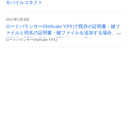
モバイルコネクト
- Flexible InterConnect
2021年3月4日
- Flexible Remote Access
ロードバランサー(NetScaler VPX)で既存の証明書・鍵フ
ァイルと同名の証明書・鍵ファイルを追加する場合、再
起動後に問題が発生する可能性がある事象について
- vUTM2
ロードバランサー(NetScaler VPX)