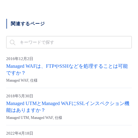
■ セットアップガイド
パートナー
- データと分析
管理機能
サポート
IoT
故障/メンテナンス履歴
- 新規お申し込み方法
関連するページ
販売パートナー向けプログラム
トレーニング/操作動画
- IoT
すべてのメニューを見る
管理機能
モニタリング/監査
メンテナンス予定
- 初期設定・確認
協業パートナー
脱炭素化
- マルチクラウド利用
すべてのメニューを見る
サポート
定期メンテナンス
- ユーザー機能の管理
2016年12月2日
Managed WAFは、FTPやSSHなどを処理することは可能
- リモートワーク
すべてのメニューを見る
- 登録情報の管理
ですか？
Managed WAF, 仕様
- ITインフラストラクチャー
- APIリファレンス
2018年5月30日
- その他
Managed UTMとManaged WAFにSSLインスペクション機
能はありますか？
■ 基本構築ガイド
Managed UTM, Managed WAF, 仕様
- クラウド / サーバー
2022年4月18日