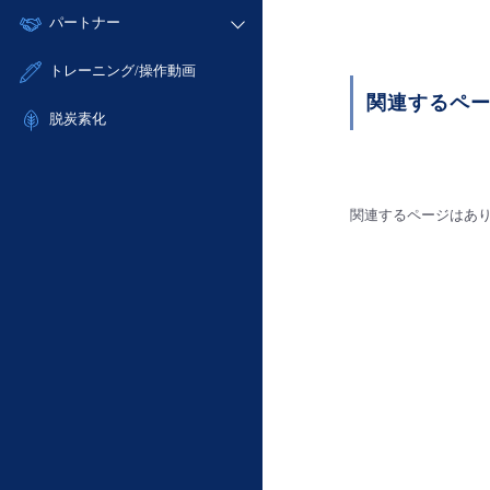
モニタリング/監査
故障/メンテナンス履歴
すべてのメニューを見る
パートナー
- IoT
- 初期設定・確認
サポート
メンテナンス予定
- マルチクラウド利用
- ユーザー機能の管理
販売パートナー向けプログラム
すべてのメニューを見る
トレーニング/操作動画
定期メンテナンス
- リモートワーク
- 登録情報の管理
協業パートナー
関連するペ
- ITインフラストラクチャー
脱炭素化
- APIリファレンス
- その他
■ 基本構築ガイド
- クラウド / サーバー
関連するページはあ
- Flexible InterConnect
- Flexible Remote Access
- vUTM2