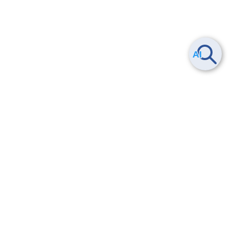
ヘルプ
よくある質問
お問い合わせ
トレーニング/操作動画
法的情報・信頼性
サービス利用規約・SLA