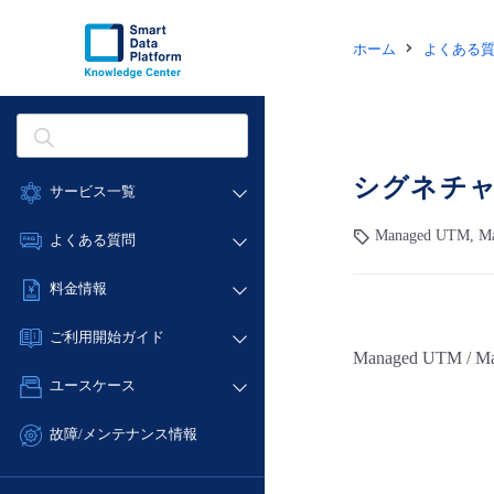
ホーム
よくある
シグネチ
サービス一覧
データ利活用
Managed UTM, M
よくある質問
クラウド/サーバー
データ利活用
料金情報
ネットワーク
クラウド/サーバー
料金シミュレーター
IoT
ご利用開始ガイド
ネットワーク
Managed UTM
データ利活用
モニタリング/監査
■ 管理機能
IoT
ユースケース
クラウド/サーバー
サポート
- 管理機能
モニタリング/監査
- バックアップ
ネットワーク
管理機能
故障/メンテナンス情報
サポート
- セキュリティ・監査
■ セットアップガイド
IoT
すべてのメニューを見る
サービス稼働状況
管理機能
- データと分析
- 新規お申し込み方法