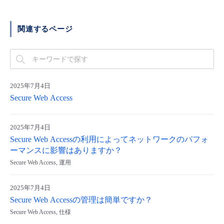
■ セットアップガイド
パートナー
- データと分析
管理機能
サポート
IoT
故障/メンテナンス履歴
関連するページ
- 新規お申し込み方法
販売パートナー向けプログラム
トレーニング/操作動画
- IoT
すべてのメニューを見る
管理機能
モニタリング/監査
メンテナンス予定
- 初期設定・確認
協業パートナー
脱炭素化
- マルチクラウド利用
すべてのメニューを見る
サポート
定期メンテナンス
2025年7月4日
- ユーザー機能の管理
Secure Web Access
- リモートワーク
すべてのメニューを見る
- 登録情報の管理
2025年7月4日
- ITインフラストラクチャー
Secure Web Accessの利用によってネットワークのパフォ
- APIリファレンス
ーマンスに影響はありますか？
Secure Web Access, 運用
- その他
■ 基本構築ガイド
2025年7月4日
Secure Web Accessの管理は簡単ですか？
- クラウド / サーバー
Secure Web Access, 仕様