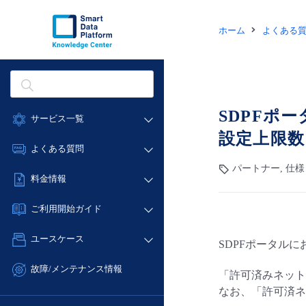
ホーム
よくある
SDPFポ
サービス一覧
設定上限
データ利活用
よくある質問
クラウド/サーバー
パートナー, 仕様
データ利活用
料金情報
ネットワーク
クラウド/サーバー
料金シミュレーター
IoT
ご利用開始ガイド
ネットワーク
データ利活用
モニタリング/監査
■ 管理機能
IoT
ユースケース
SDPFポータル
クラウド/サーバー
サポート
- 管理機能
モニタリング/監査
- バックアップ
ネットワーク
管理機能
故障/メンテナンス情報
「許可済みネット
サポート
- セキュリティ・監査
■ セットアップガイド
IoT
すべてのメニューを見る
なお、「許可済ネ
サービス稼働状況
管理機能
- データと分析
- 新規お申し込み方法