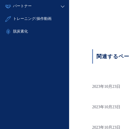
モニタリング/監査
故障/メンテナンス履歴
すべてのメニューを見る
パートナー
- IoT
- 初期設定・確認
サポート
メンテナンス予定
- マルチクラウド利用
- ユーザー機能の管理
販売パートナー向けプログラム
すべてのメニューを見る
トレーニング/操作動画
定期メンテナンス
- リモートワーク
- 登録情報の管理
協業パートナー
- ITインフラストラクチャー
脱炭素化
- APIリファレンス
- その他
■ 基本構築ガイド
- クラウド / サーバー
関連するペ
- Flexible InterConnect
- Flexible Remote Access
- vUTM2
2023年10月23日
2023年10月23日
2023年10月23日