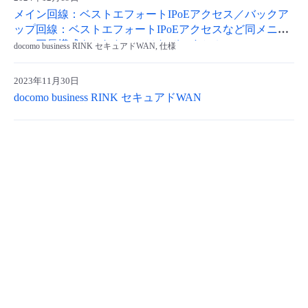
メイン回線：ベストエフォートIPoEアクセス／バックア
- Flexible InterConnect
ップ回線：ベストエフォートIPoEアクセスなど同メニュ
ーの冗長構成をとれないのはなぜですか？
docomo business RINK セキュアドWAN, 仕様
- Flexible Remote Access
2023年11月30日
- vUTM2
docomo business RINK セキュアドWAN