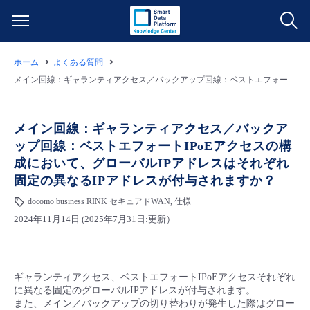
ホーム
よくある質問
サービス一覧
メイン回線：ギャランティアクセス／バックアップ回線：ベストエフォートIPoEアクセスの構成において、グローバルIPアドレスはそれぞれ固定の異なるIPアドレスが付与されますか？
データ利活用
よくある質問
メイン回線：ギャランティアクセス／バックア
ップ回線：ベストエフォートIPoEアクセスの構
クラウド/サーバー
データ利活用
料金情報
成において、グローバルIPアドレスはそれぞれ
固定の異なるIPアドレスが付与されますか？
ネットワーク
クラウド/サーバー
料金シミュレーター
ご利用開始ガイド
docomo business RINK セキュアドWAN, 仕様
2024年11月14日 (2025年7月31日:更新）
■ 管理機能
IoT
ネットワーク
データ利活用
ユースケース
- 管理機能
- バックアップ
モニタリング/監査
IoT
クラウド/サーバー
故障/メンテナンス情報
ギャランティアクセス、ベストエフォートIPoEアクセスそれぞれ
に異なる固定のグローバルIPアドレスが付与されます。
また、メイン／バックアップの切り替わりが発生した際はグロー
- セキュリティ・監査
サポート
モニタリング/監査
ネットワーク
サービス稼働状況