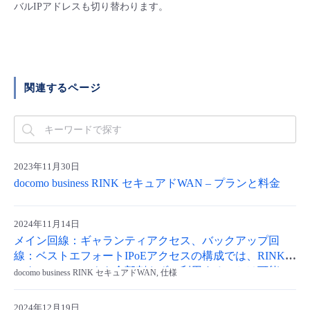
■ セットアップガイド
バルIPアドレスも切り替わります。
パートナー
- データと分析
管理機能
サポート
IoT
故障/メンテナンス履歴
- 新規お申し込み方法
販売パートナー向けプログラム
トレーニング/操作動画
- IoT
すべてのメニューを見る
管理機能
モニタリング/監査
メンテナンス予定
- 初期設定・確認
関連するページ
協業パートナー
脱炭素化
- マルチクラウド利用
すべてのメニューを見る
サポート
定期メンテナンス
- ユーザー機能の管理
- リモートワーク
すべてのメニューを見る
- 登録情報の管理
2023年11月30日
docomo business RINK セキュアドWAN – プランと料金
- ITインフラストラクチャー
- APIリファレンス
2024年11月14日
- その他
メイン回線：ギャランティアクセス、バックアップ回
■ 基本構築ガイド
線：ベストエフォートIPoEアクセスの構成では、RINKル
ーターのアンテナを全部刺さずに利用することは可能で
docomo business RINK セキュアドWAN, 仕様
すか？
- クラウド / サーバー
2024年12月19日