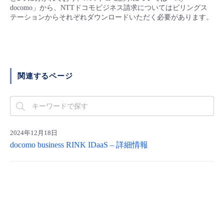
■ セットアップガイド
docomo」から、NTTドコモビジネス請求についてはビリングス
テーションからそれぞれダウンロードいただく必要があります。
パートナー
- データと分析
管理機能
サポート
IoT
故障/メンテナンス履歴
- 新規お申し込み方法
販売パートナー向けプログラム
トレーニング/操作動画
- IoT
すべてのメニューを見る
管理機能
モニタリング/監査
メンテナンス予定
- 初期設定・確認
関連するページ
協業パートナー
脱炭素化
- マルチクラウド利用
すべてのメニューを見る
サポート
定期メンテナンス
- ユーザー機能の管理
- リモートワーク
すべてのメニューを見る
- 登録情報の管理
2024年12月18日
- ITインフラストラクチャー
- APIリファレンス
docomo business RINK IDaaS – 詳細情報
- その他
■ 基本構築ガイド
- クラウド / サーバー