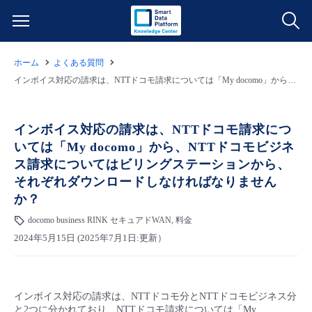
ホーム
よくある質問
サービス一覧
インボイス対応の請求は、NTTドコモ請求については「My docomo」から、NTTドコモビジネス請求についてはビリングステーションから、それぞれダウンロードしなければなりませんか？
データ利活用
よくある質問
インボイス対応の請求は、NTTドコモ請求につ
いては「My docomo」から、NTTドコモビジネ
クラウド/サーバー
データ利活用
料金情報
ス請求についてはビリングステーションから、
それぞれダウンロードしなければなりません
ネットワーク
クラウド/サーバー
料金シミュレーター
ご利用開始ガイド
か？
docomo business RINK セキュアドWAN, 料金
■ 管理機能
IoT
ネットワーク
データ利活用
ユースケース
2024年5月15日 (2025年7月1日:更新）
- 管理機能
- バックアップ
モニタリング/監査
IoT
クラウド/サーバー
故障/メンテナンス情報
インボイス対応の請求は、NTTドコモ分とNTTドコモビジネス分
- セキュリティ・監査
サポート
モニタリング/監査
ネットワーク
サービス稼働状況
と2つに分かれており、NTTドコモ請求については「My