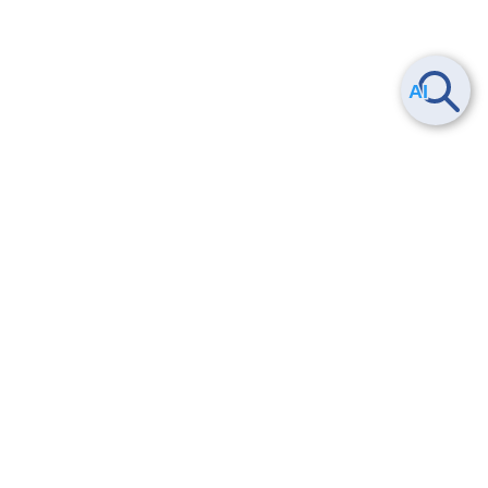
Smart Data Platform につい
ヘルプ
て
よくある質問
特長
お問い合わせ
サービス一覧
トレーニング/操作動画
ユースケース
導入事例
法的情報・信頼性
料金情報
サービス利用規約・SLA
お知らせ
セキュリティ&コンプライア