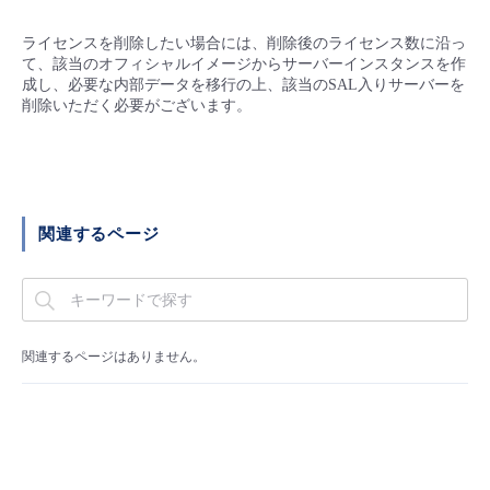
■ セットアップガイド
ライセンスを削除したい場合には、削除後のライセンス数に沿っ
パートナー
- データと分析
管理機能
サポート
IoT
故障/メンテナンス履歴
て、該当のオフィシャルイメージからサーバーインスタンスを作
- 新規お申し込み方法
成し、必要な内部データを移行の上、該当のSAL入りサーバーを
販売パートナー向けプログラム
削除いただく必要がございます。
トレーニング/操作動画
- IoT
すべてのメニューを見る
管理機能
モニタリング/監査
メンテナンス予定
- 初期設定・確認
協業パートナー
脱炭素化
- マルチクラウド利用
すべてのメニューを見る
サポート
定期メンテナンス
- ユーザー機能の管理
関連するページ
- リモートワーク
すべてのメニューを見る
- 登録情報の管理
- ITインフラストラクチャー
- APIリファレンス
関連するページはありません。
- その他
■ 基本構築ガイド
- クラウド / サーバー