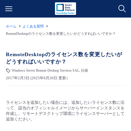
ホーム
よくある質問
サービス一覧
RemoteDesktopのライセンス数を変更したいがどうすればいいですか？
データ利活用
よくある質問
RemoteDesktopのライセンス数を変更したいが
どうすればいいですか？
クラウド/サーバー
データ利活用
料金情報
Windows Server Remote Desktop Services SAL, 仕様
2017年2月3日 (2025年8月26日:更新）
ネットワーク
クラウド/サーバー
料金シミュレーター
ご利用開始ガイド
■ 管理機能
IoT
ネットワーク
データ利活用
ユースケース
ライセンスを追加したい場合には、追加したいライセンス数に沿
って、該当のオフィシャルイメージからサーバーインスタンスを
- 管理機能
- バックアップ
モニタリング/監査
IoT
クラウド/サーバー
作成し、リモートデスクトップ環境にライセンスサーバーとして
故障/メンテナンス情報
追加ください。
- セキュリティ・監査
サポート
モニタリング/監査
ネットワーク
サービス稼働状況