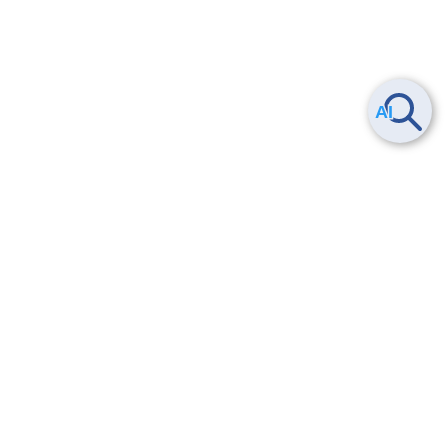
Smart Data Platform につい
ヘルプ
て
よくある質問
特長
お問い合わせ
サービス一覧
トレーニング/操作動画
ユースケース
導入事例
法的情報・信頼性
料金情報
サービス利用規約・SLA