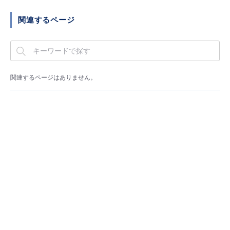
■ セットアップガイド
関連するページ
パートナー
- データと分析
管理機能
サポート
IoT
故障/メンテナンス履歴
- 新規お申し込み方法
販売パートナー向けプログラム
トレーニング/操作動画
- IoT
すべてのメニューを見る
管理機能
モニタリング/監査
メンテナンス予定
- 初期設定・確認
関連するページはありません。
協業パートナー
脱炭素化
- マルチクラウド利用
すべてのメニューを見る
サポート
定期メンテナンス
- ユーザー機能の管理
- リモートワーク
すべてのメニューを見る
- 登録情報の管理
- ITインフラストラクチャー
- APIリファレンス
- その他
■ 基本構築ガイド
- クラウド / サーバー