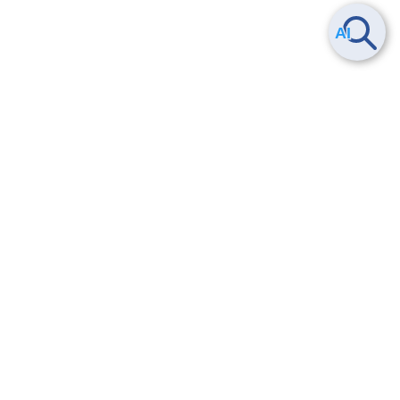
Smart Data Platform につい
ヘルプ
て
よくある質問
特長
お問い合わせ
サービス一覧
トレーニング/操作動画
ユースケース
導入事例
法的情報・信頼性
料金情報
サービス利用規約・SLA
お知らせ
セキュリティ&コンプライア
ンス
パートナー