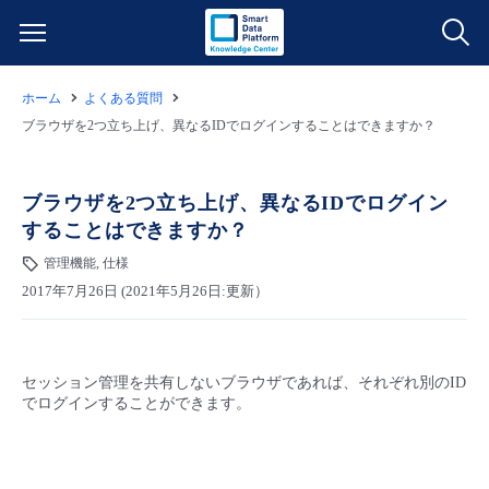
ホーム
よくある質問
サービス一覧
ブラウザを2つ立ち上げ、異なるIDでログインすることはできますか？
データ利活用
よくある質問
ブラウザを2つ立ち上げ、異なるIDでログイン
することはできますか？
クラウド/サーバー
データ利活用
料金情報
管理機能, 仕様
2017年7月26日 (2021年5月26日:更新）
ネットワーク
クラウド/サーバー
料金シミュレーター
ご利用開始ガイド
■ 管理機能
IoT
ネットワーク
データ利活用
ユースケース
セッション管理を共有しないブラウザであれば、それぞれ別のID
でログインすることができます。
- 管理機能
- バックアップ
モニタリング/監査
IoT
クラウド/サーバー
故障/メンテナンス情報
- セキュリティ・監査
サポート
モニタリング/監査
ネットワーク
サービス稼働状況