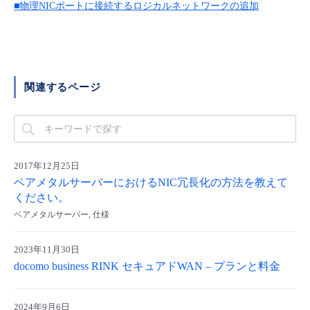
■ セットアップガイド
■物理NICポートに接続するロジカルネットワークの追加
パートナー
- データと分析
管理機能
サポート
IoT
故障/メンテナンス履歴
- 新規お申し込み方法
販売パートナー向けプログラム
トレーニング/操作動画
- IoT
すべてのメニューを見る
管理機能
モニタリング/監査
メンテナンス予定
- 初期設定・確認
関連するページ
協業パートナー
脱炭素化
- マルチクラウド利用
すべてのメニューを見る
サポート
定期メンテナンス
- ユーザー機能の管理
- リモートワーク
すべてのメニューを見る
- 登録情報の管理
2017年12月25日
ベアメタルサーバーにおけるNIC冗長化の方法を教えて
- ITインフラストラクチャー
ください。
- APIリファレンス
ベアメタルサーバー, 仕様
- その他
2023年11月30日
■ 基本構築ガイド
docomo business RINK セキュアドWAN – プランと料金
- クラウド / サーバー
2024年9月6日