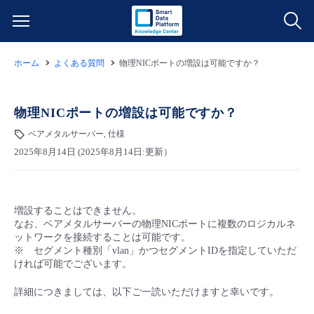
ホーム
よくある質問
物理NICポートの増設は可能ですか？
サービス一覧
データ利活用
物理NICポートの増設は可能ですか？
よくある質問
ベアメタルサーバー, 仕様
クラウド/サーバー
データ利活用
料金情報
2025年8月14日 (2025年8月14日:更新）
ネットワーク
クラウド/サーバー
料金シミュレーター
ご利用開始ガイド
増設することはできません。
なお、ベアメタルサーバーの物理NICポートに複数のロジカルネ
■ 管理機能
IoT
ネットワーク
データ利活用
ユースケース
ットワークを接続することは可能です。
※ セグメント種別「vlan」かつセグメントIDを指定していただ
ければ可能でございます。
- 管理機能
- バックアップ
モニタリング/監査
IoT
クラウド/サーバー
故障/メンテナンス情報
詳細につきましては、以下ご一読いただけますと幸いです。
- セキュリティ・監査
サポート
モニタリング/監査
ネットワーク
サービス稼働状況