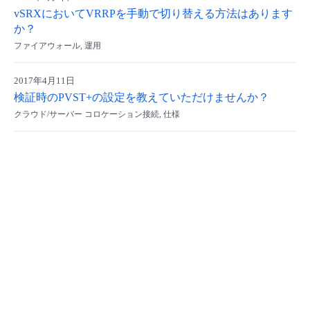
vSRXにおいてVRRPを手動で切り替える方法はあります
- Flexible InterConnect
か？
ファイアウォール, 運用
- Flexible Remote Access
2017年4月11日
- vUTM2
検証時のPVST+の設定を教えていただけませんか？
クラウド/サーバー コロケーション接続, 仕様