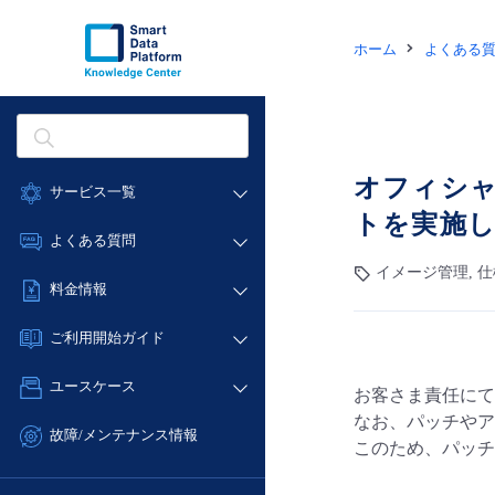
ホーム
よくある
オフィシ
サービス一覧
トを実施
データ利活用
よくある質問
クラウド/サーバー
イメージ管理, 仕
データ利活用
料金情報
ネットワーク
クラウド/サーバー
料金シミュレーター
IoT
ご利用開始ガイド
ネットワーク
データ利活用
モニタリング/監査
■ 管理機能
IoT
ユースケース
お客さま責任にて
クラウド/サーバー
サポート
- 管理機能
モニタリング/監査
なお、パッチやア
- バックアップ
ネットワーク
管理機能
故障/メンテナンス情報
このため、パッチ
サポート
- セキュリティ・監査
■ セットアップガイド
IoT
すべてのメニューを見る
サービス稼働状況
管理機能
- データと分析
- 新規お申し込み方法