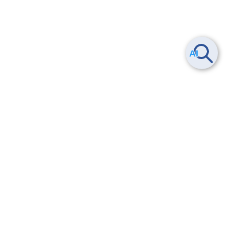
ヘルプ
よくある質問
お問い合わせ
トレーニング/操作動画
法的情報・信頼性
サービス利用規約・SLA