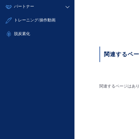
モニタリング/監査
故障/メンテナンス履歴
すべてのメニューを見る
パートナー
- IoT
- 初期設定・確認
サポート
メンテナンス予定
- マルチクラウド利用
- ユーザー機能の管理
販売パートナー向けプログラム
すべてのメニューを見る
トレーニング/操作動画
定期メンテナンス
- リモートワーク
- 登録情報の管理
協業パートナー
- ITインフラストラクチャー
脱炭素化
- APIリファレンス
- その他
■ 基本構築ガイド
関連するペ
- クラウド / サーバー
- Flexible InterConnect
- Flexible Remote Access
- vUTM2
関連するページはあ