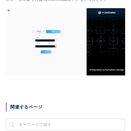
■ セットアップガイド
パートナー
- データと分析
管理機能
サポート
IoT
故障/メンテナンス履歴
- 新規お申し込み方法
販売パートナー向けプログラム
トレーニング/操作動画
- IoT
すべてのメニューを見る
管理機能
モニタリング/監査
メンテナンス予定
- 初期設定・確認
協業パートナー
脱炭素化
- マルチクラウド利用
すべてのメニューを見る
サポート
定期メンテナンス
- ユーザー機能の管理
- リモートワーク
すべてのメニューを見る
- 登録情報の管理
- ITインフラストラクチャー
- APIリファレンス
- その他
■ 基本構築ガイド
関連するページ
- クラウド / サーバー