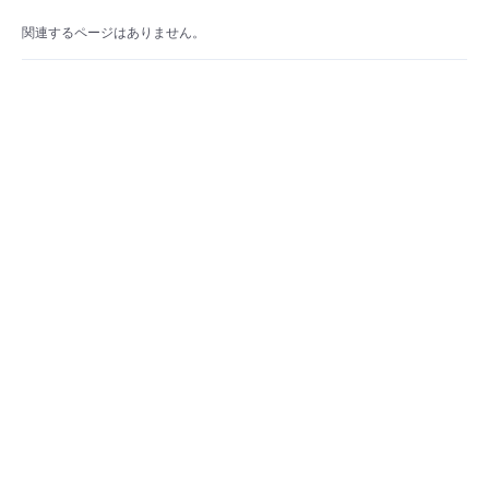
- Flexible InterConnect
関連するページはありません。
- Flexible Remote Access
- vUTM2