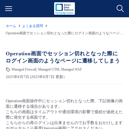
ホーム
よくある質問
サービス一覧
Operation画面でセッション切れとなった際にログイン画面のようなページに遷移してしまう
データ利活用
よくある質問
Operation画面でセッション切れとなった際に
ログイン画面のようなページに遷移してしまう
クラウド/サーバー
データ利活用
料金情報
Managed Firewall, Managed UTM, Managed WAF
2025年8月7日 (2025年8月7日:更新）
ネットワーク
クラウド/サーバー
料金シミュレーター
ご利用開始ガイド
■ 管理機能
IoT
ネットワーク
データ利活用
ユースケース
Operation画面操作中にセッション切れとなった際、下記画像の画
面に遷移する場合があります。
- 管理機能
- バックアップ
モニタリング/監査
IoT
クラウド/サーバー
こちらの画面はタイムアウトや通信環境の影響で接続が途絶えた
故障/メンテナンス情報
際に発生する画面です。
こちらからの再ログインは出来ませんのでお手数をおかけします
- セキュリティ・監査
サポート
モニタリング/監査
ネットワーク
サービス稼働状況
がポータルより再度Operation画面にアクセスください。