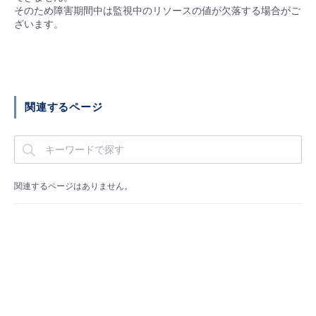
■ セットアップガイド
そのため障害期間中は監視中のリソースの値が欠落する場合がご
ざいます。
パートナー
- データと分析
管理機能
サポート
IoT
故障/メンテナンス履歴
- 新規お申し込み方法
販売パートナー向けプログラム
トレーニング/操作動画
- IoT
すべてのメニューを見る
管理機能
モニタリング/監査
メンテナンス予定
- 初期設定・確認
関連するページ
協業パートナー
脱炭素化
- マルチクラウド利用
すべてのメニューを見る
サポート
定期メンテナンス
- ユーザー機能の管理
- リモートワーク
すべてのメニューを見る
- 登録情報の管理
関連するページはありません。
- ITインフラストラクチャー
- APIリファレンス
- その他
■ 基本構築ガイド
- クラウド / サーバー