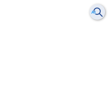
Smart Data Platform につい
ヘルプ
て
よくある質問
特長
お問い合わせ
サービス一覧
トレーニング/操作動画
ユースケース
導入事例
法的情報・信頼性
料金情報
サービス利用規約・SLA
お知らせ
セキュリティ&コンプライア
ンス
パートナー