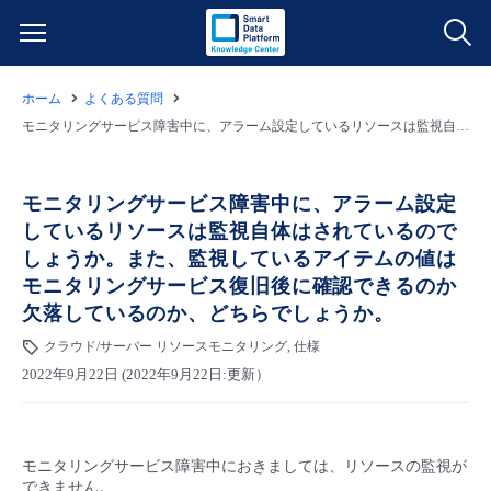
ホーム
よくある質問
サービス一覧
モニタリングサービス障害中に、アラーム設定しているリソースは監視自体はされているのでしょうか。また、監視しているアイテムの値はモニタリングサービス復旧後に確認できるのか欠落しているのか、どちらでしょうか。
データ利活用
よくある質問
モニタリングサービス障害中に、アラーム設定
しているリソースは監視自体はされているので
クラウド/サーバー
データ利活用
料金情報
しょうか。また、監視しているアイテムの値は
モニタリングサービス復旧後に確認できるのか
ネットワーク
クラウド/サーバー
料金シミュレーター
ご利用開始ガイド
欠落しているのか、どちらでしょうか。
クラウド/サーバー リソースモニタリング, 仕様
■ 管理機能
IoT
ネットワーク
データ利活用
ユースケース
2022年9月22日 (2022年9月22日:更新）
- 管理機能
- バックアップ
モニタリング/監査
IoT
クラウド/サーバー
故障/メンテナンス情報
モニタリングサービス障害中におきましては、リソースの監視が
- セキュリティ・監査
サポート
モニタリング/監査
ネットワーク
サービス稼働状況
できません。