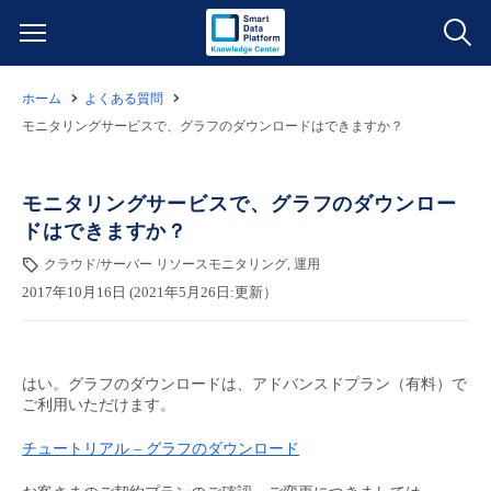
ホーム
よくある質問
サービス一覧
モニタリングサービスで、グラフのダウンロードはできますか？
データ利活用
よくある質問
モニタリングサービスで、グラフのダウンロー
ドはできますか？
クラウド/サーバー
データ利活用
料金情報
クラウド/サーバー リソースモニタリング, 運用
2017年10月16日 (2021年5月26日:更新）
ネットワーク
クラウド/サーバー
料金シミュレーター
ご利用開始ガイド
■ 管理機能
IoT
ネットワーク
データ利活用
ユースケース
はい。グラフのダウンロードは、アドバンスドプラン（有料）で
ご利用いただけます。
- 管理機能
- バックアップ
モニタリング/監査
IoT
クラウド/サーバー
故障/メンテナンス情報
チュートリアル – グラフのダウンロード
- セキュリティ・監査
サポート
モニタリング/監査
ネットワーク
サービス稼働状況