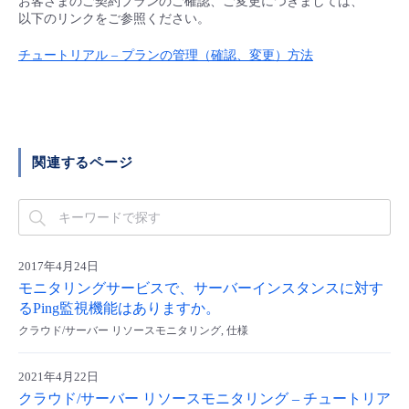
お客さまのご契約プランのご確認、ご変更につきましては、
■ セットアップガイド
以下のリンクをご参照ください。
パートナー
- データと分析
管理機能
サポート
IoT
故障/メンテナンス履歴
チュートリアル – プランの管理（確認、変更）方法
- 新規お申し込み方法
販売パートナー向けプログラム
トレーニング/操作動画
- IoT
すべてのメニューを見る
管理機能
モニタリング/監査
メンテナンス予定
- 初期設定・確認
協業パートナー
脱炭素化
- マルチクラウド利用
すべてのメニューを見る
サポート
定期メンテナンス
- ユーザー機能の管理
関連するページ
- リモートワーク
すべてのメニューを見る
- 登録情報の管理
- ITインフラストラクチャー
- APIリファレンス
2017年4月24日
モニタリングサービスで、サーバーインスタンスに対す
- その他
るPing監視機能はありますか。
■ 基本構築ガイド
クラウド/サーバー リソースモニタリング, 仕様
2021年4月22日
- クラウド / サーバー
クラウド/サーバー リソースモニタリング – チュートリア