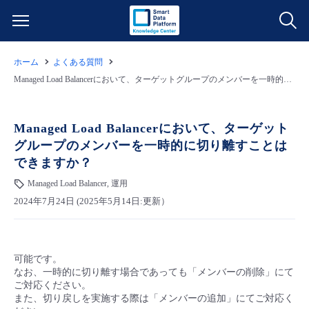
ホーム
よくある質問
サービス一覧
Managed Load Balancerにおいて、ターゲットグループのメンバーを一時的に切り離すことはできますか？
データ利活用
よくある質問
Managed Load Balancerにおいて、ターゲット
グループのメンバーを一時的に切り離すことは
クラウド/サーバー
データ利活用
料金情報
できますか？
Managed Load Balancer, 運用
ネットワーク
クラウド/サーバー
料金シミュレーター
ご利用開始ガイド
2024年7月24日 (2025年5月14日:更新）
■ 管理機能
IoT
ネットワーク
データ利活用
ユースケース
可能です。
- 管理機能
- バックアップ
モニタリング/監査
IoT
クラウド/サーバー
故障/メンテナンス情報
なお、一時的に切り離す場合であっても「メンバーの削除」にて
ご対応ください。
また、切り戻しを実施する際は「メンバーの追加」にてご対応く
- セキュリティ・監査
サポート
モニタリング/監査
ネットワーク
サービス稼働状況