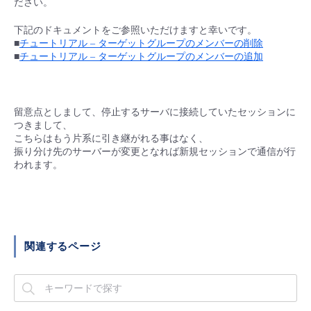
ださい。
■ セットアップガイド
パートナー
下記のドキュメントをご参照いただけますと幸いです。
- データと分析
管理機能
サポート
IoT
故障/メンテナンス履歴
■
チュートリアル – ターゲットグループのメンバーの削除
- 新規お申し込み方法
■
チュートリアル – ターゲットグループのメンバーの追加
販売パートナー向けプログラム
トレーニング/操作動画
- IoT
すべてのメニューを見る
管理機能
モニタリング/監査
メンテナンス予定
- 初期設定・確認
協業パートナー
脱炭素化
- マルチクラウド利用
留意点としまして、停止するサーバに接続していたセッションに
すべてのメニューを見る
サポート
定期メンテナンス
- ユーザー機能の管理
つきまして、
こちらはもう片系に引き継がれる事はなく、
- リモートワーク
振り分け先のサーバーが変更となれば新規セッションで通信が行
すべてのメニューを見る
- 登録情報の管理
われます。
- ITインフラストラクチャー
- APIリファレンス
- その他
関連するページ
■ 基本構築ガイド
- クラウド / サーバー