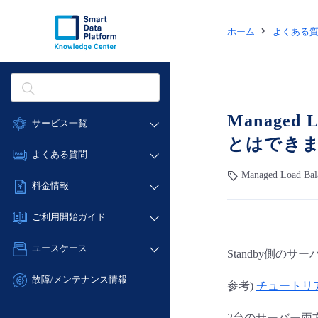
ホーム
よくある
Managed
サービス一覧
とはでき
データ利活用
よくある質問
クラウド/サーバー
Managed Load Ba
データ利活用
料金情報
ネットワーク
クラウド/サーバー
料金シミュレーター
IoT
ご利用開始ガイド
ネットワーク
データ利活用
モニタリング/監査
■ 管理機能
IoT
ユースケース
Standby側
クラウド/サーバー
サポート
- 管理機能
モニタリング/監査
- バックアップ
ネットワーク
管理機能
故障/メンテナンス情報
参考)
チュートリ
サポート
- セキュリティ・監査
■ セットアップガイド
IoT
すべてのメニューを見る
サービス稼働状況
管理機能
- データと分析
- 新規お申し込み方法
2台のサーバー両