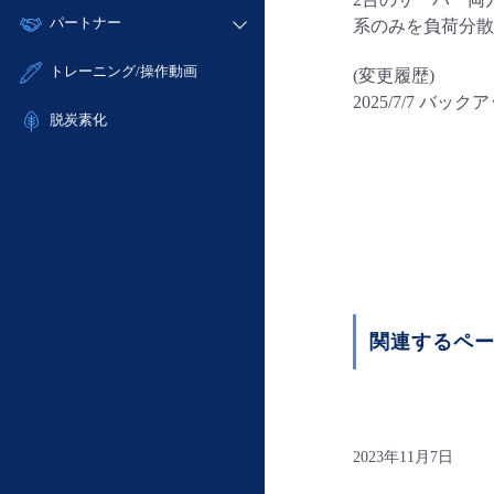
モニタリング/監査
故障/メンテナンス履歴
すべてのメニューを見る
パートナー
系のみを負荷分散
- IoT
- 初期設定・確認
サポート
メンテナンス予定
- マルチクラウド利用
- ユーザー機能の管理
販売パートナー向けプログラム
すべてのメニューを見る
トレーニング/操作動画
(変更履歴)
定期メンテナンス
- リモートワーク
- 登録情報の管理
協業パートナー
2025/7/7 バ
- ITインフラストラクチャー
脱炭素化
- APIリファレンス
- その他
■ 基本構築ガイド
- クラウド / サーバー
- Flexible InterConnect
- Flexible Remote Access
- vUTM2
関連するペ
2023年11月7日