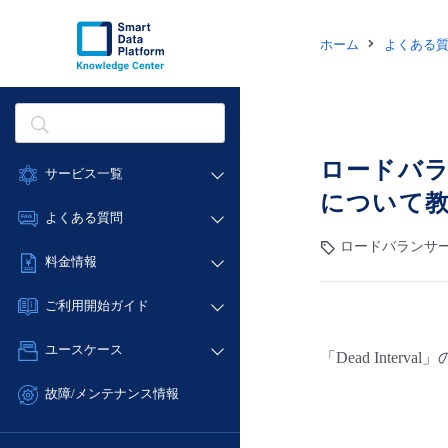
ホーム
よくある
ロードバラン
サービス一覧
について
データ利活用
よくある質問
クラウド/サーバー
ロードバランサー(Ne
データ利活用
料金情報
ネットワーク
クラウド/サーバー
料金シミュレーター
IoT
ご利用開始ガイド
ネットワーク
データ利活用
モニタリング/監査
■ 管理機能
IoT
ユースケース
「Dead Inte
クラウド/サーバー
サポート
- 管理機能
モニタリング/監査
- バックアップ
ネットワーク
管理機能
故障/メンテナンス情報
サポート
- セキュリティ・監査
■ セットアップガイド
IoT
すべてのメニューを見る
サービス稼働状況
管理機能
- データと分析
- 新規お申し込み方法