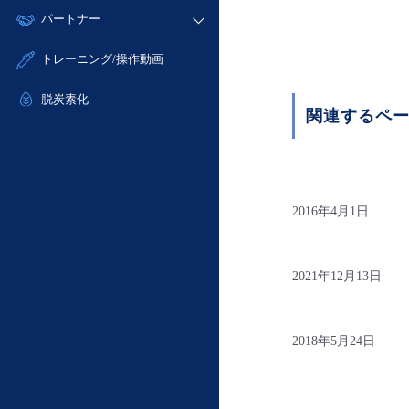
モニタリング/監査
故障/メンテナンス履歴
すべてのメニューを見る
パートナー
- IoT
- 初期設定・確認
サポート
メンテナンス予定
- マルチクラウド利用
- ユーザー機能の管理
販売パートナー向けプログラム
すべてのメニューを見る
トレーニング/操作動画
定期メンテナンス
- リモートワーク
- 登録情報の管理
協業パートナー
- ITインフラストラクチャー
脱炭素化
- APIリファレンス
関連するペ
- その他
■ 基本構築ガイド
- クラウド / サーバー
- Flexible InterConnect
2016年4月1日
- Flexible Remote Access
- vUTM2
2021年12月13日
2018年5月24日