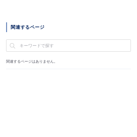
■ セットアップガイド
パートナー
- データと分析
管理機能
サポート
IoT
故障/メンテナンス履歴
- 新規お申し込み方法
関連するページ
販売パートナー向けプログラム
トレーニング/操作動画
- IoT
すべてのメニューを見る
管理機能
モニタリング/監査
メンテナンス予定
- 初期設定・確認
協業パートナー
脱炭素化
- マルチクラウド利用
すべてのメニューを見る
サポート
定期メンテナンス
- ユーザー機能の管理
関連するページはありません。
- リモートワーク
すべてのメニューを見る
- 登録情報の管理
- ITインフラストラクチャー
- APIリファレンス
- その他
■ 基本構築ガイド
- クラウド / サーバー