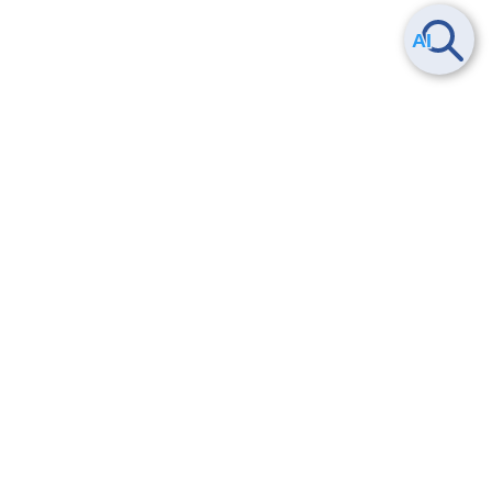
Smart Data Platform につい
ヘルプ
て
よくある質問
特長
お問い合わせ
サービス一覧
トレーニング/操作動画
ユースケース
導入事例
法的情報・信頼性
料金情報
サービス利用規約・SLA
お知らせ
セキュリティ&コンプライア
ンス
パートナー