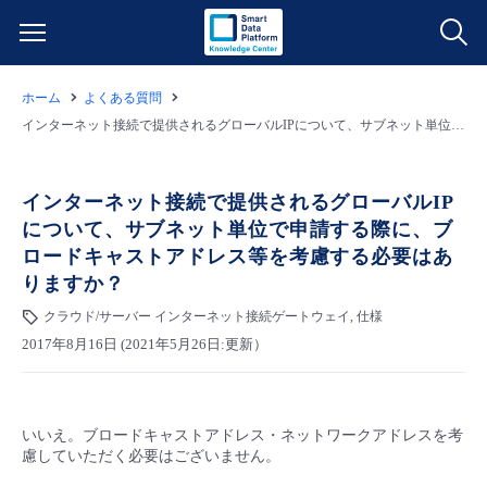
ホーム
よくある質問
サービス一覧
インターネット接続で提供されるグローバルIPについて、サブネット単位で申請する際に、ブロードキャストアドレス等を考慮する必要はありますか？
データ利活用
よくある質問
インターネット接続で提供されるグローバルIP
について、サブネット単位で申請する際に、ブ
クラウド/サーバー
データ利活用
料金情報
ロードキャストアドレス等を考慮する必要はあ
りますか？
ネットワーク
クラウド/サーバー
料金シミュレーター
ご利用開始ガイド
クラウド/サーバー インターネット接続ゲートウェイ, 仕様
2017年8月16日 (2021年5月26日:更新）
■ 管理機能
IoT
ネットワーク
データ利活用
ユースケース
- 管理機能
- バックアップ
モニタリング/監査
IoT
クラウド/サーバー
故障/メンテナンス情報
いいえ。ブロードキャストアドレス・ネットワークアドレスを考
慮していただく必要はございません。
- セキュリティ・監査
サポート
モニタリング/監査
ネットワーク
サービス稼働状況