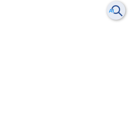
Smart Data Platform につい
ヘルプ
て
よくある質問
特長
お問い合わせ
サービス一覧
トレーニング/操作動画
ユースケース
導入事例
法的情報・信頼性
料金情報
サービス利用規約・SLA
お知らせ
セキュリティ&コンプライア
ンス
パートナー