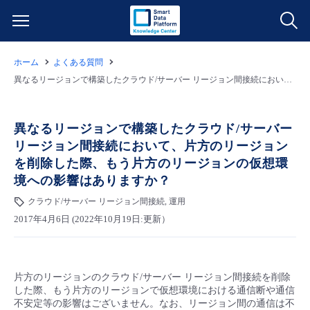
ホーム
よくある質問
サービス一覧
異なるリージョンで構築したクラウド/サーバー リージョン間接続において、片方のリージョンを削除した際、もう片方のリージョンの仮想環境への影響はありますか？
データ利活用
よくある質問
異なるリージョンで構築したクラウド/サーバー
リージョン間接続において、片方のリージョン
クラウド/サーバー
データ利活用
料金情報
を削除した際、もう片方のリージョンの仮想環
境への影響はありますか？
ネットワーク
クラウド/サーバー
料金シミュレーター
ご利用開始ガイド
クラウド/サーバー リージョン間接続, 運用
2017年4月6日 (2022年10月19日:更新）
■ 管理機能
IoT
ネットワーク
データ利活用
ユースケース
- 管理機能
- バックアップ
モニタリング/監査
IoT
クラウド/サーバー
故障/メンテナンス情報
片方のリージョンのクラウド/サーバー リージョン間接続を削除
した際、もう片方のリージョンで仮想環境における通信断や通信
不安定等の影響はございません。なお、リージョン間の通信は不
- セキュリティ・監査
サポート
モニタリング/監査
ネットワーク
サービス稼働状況