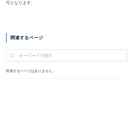
■ セットアップガイド
可となります。
パートナー
- データと分析
管理機能
サポート
IoT
故障/メンテナンス履歴
- 新規お申し込み方法
販売パートナー向けプログラム
トレーニング/操作動画
- IoT
すべてのメニューを見る
管理機能
モニタリング/監査
メンテナンス予定
- 初期設定・確認
関連するページ
協業パートナー
脱炭素化
- マルチクラウド利用
すべてのメニューを見る
サポート
定期メンテナンス
- ユーザー機能の管理
- リモートワーク
すべてのメニューを見る
- 登録情報の管理
関連するページはありません。
- ITインフラストラクチャー
- APIリファレンス
- その他
■ 基本構築ガイド
- クラウド / サーバー