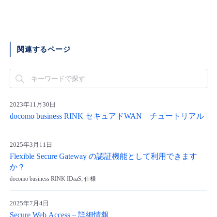
■ セットアップガイド
パートナー
- データと分析
管理機能
サポート
IoT
故障/メンテナンス履歴
- 新規お申し込み方法
販売パートナー向けプログラム
トレーニング/操作動画
関連するページ
- IoT
すべてのメニューを見る
管理機能
モニタリング/監査
メンテナンス予定
- 初期設定・確認
協業パートナー
脱炭素化
- マルチクラウド利用
すべてのメニューを見る
サポート
定期メンテナンス
- ユーザー機能の管理
2023年11月30日
- リモートワーク
すべてのメニューを見る
- 登録情報の管理
docomo business RINK セキュアドWAN – チュートリアル
- ITインフラストラクチャー
- APIリファレンス
2025年3月11日
Flexible Secure Gateway の認証機能として利用できます
- その他
か？
■ 基本構築ガイド
docomo business RINK IDaaS, 仕様
- クラウド / サーバー
2025年7月4日
Secure Web Access – 詳細情報