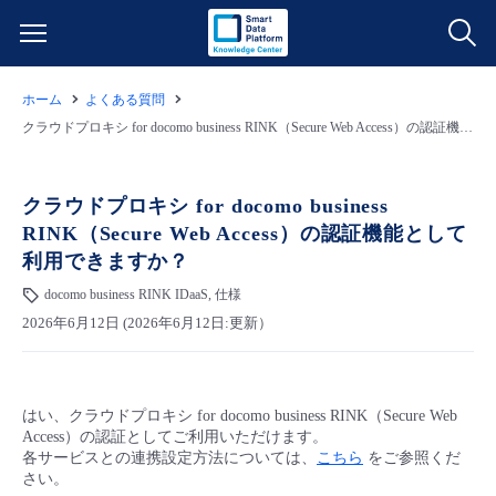
ホーム
よくある質問
サービス一覧
クラウドプロキシ for docomo business RINK（Secure Web Access）の認証機能として利用できますか？
データ利活用
よくある質問
クラウドプロキシ for docomo business
RINK（Secure Web Access）の認証機能として
クラウド/サーバー
データ利活用
料金情報
利用できますか？
docomo business RINK IDaaS, 仕様
ネットワーク
クラウド/サーバー
料金シミュレーター
ご利用開始ガイド
2026年6月12日 (2026年6月12日:更新）
■ 管理機能
IoT
ネットワーク
データ利活用
ユースケース
はい、クラウドプロキシ for docomo business RINK（Secure Web
- 管理機能
- バックアップ
モニタリング/監査
IoT
クラウド/サーバー
故障/メンテナンス情報
Access）の認証としてご利用いただけます。
各サービスとの連携設定方法については、
こちら
をご参照くだ
さい。
- セキュリティ・監査
サポート
モニタリング/監査
ネットワーク
サービス稼働状況