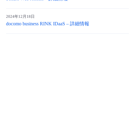
- Flexible InterConnect
2024年12月18日
docomo business RINK IDaaS – 詳細情報
- Flexible Remote Access
- vUTM2