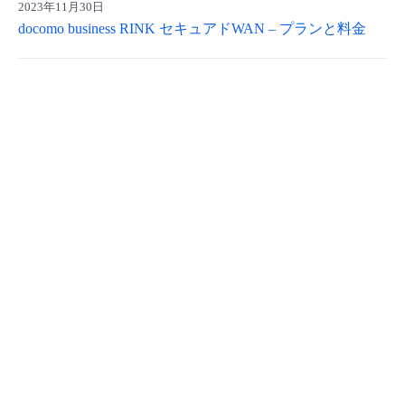
2023年11月30日
- Flexible InterConnect
docomo business RINK セキュアドWAN – プランと料金
- Flexible Remote Access
- vUTM2