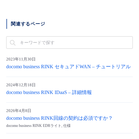
■ セットアップガイド
パートナー
- データと分析
管理機能
サポート
IoT
故障/メンテナンス履歴
- 新規お申し込み方法
関連するページ
販売パートナー向けプログラム
トレーニング/操作動画
- IoT
すべてのメニューを見る
管理機能
モニタリング/監査
メンテナンス予定
- 初期設定・確認
協業パートナー
脱炭素化
- マルチクラウド利用
すべてのメニューを見る
サポート
定期メンテナンス
- ユーザー機能の管理
2023年11月30日
docomo business RINK セキュアドWAN – チュートリアル
- リモートワーク
すべてのメニューを見る
- 登録情報の管理
- ITインフラストラクチャー
2024年12月18日
- APIリファレンス
docomo business RINK IDaaS – 詳細情報
- その他
2026年4月8日
■ 基本構築ガイド
docomo business RINK回線の契約は必須ですか？
docomo business RINK EDRライト, 仕様
- クラウド / サーバー