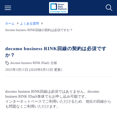
ホーム
よくある質問
サービス一覧
docomo business RINK回線の契約は必須ですか？
データ利活用
よくある質問
docomo business RINK回線の契約は必須です
か？
クラウド/サーバー
データ利活用
料金情報
docomo business RINK IDaaS, 仕様
2025年3月11日 (2026年6月12日:更新）
ネットワーク
クラウド/サーバー
料金シミュレーター
ご利用開始ガイド
■ 管理機能
IoT
ネットワーク
データ利活用
ユースケース
docomo business RINK回線は必須ではありません。docomo
business RINK IDaaS単体でもお申し込み可能です。
- 管理機能
- バックアップ
モニタリング/監査
IoT
クラウド/サーバー
インターネットベースでご利用いただけるため、他社の回線から
故障/メンテナンス情報
も問題なくご利用いただけます。
- セキュリティ・監査
サポート
モニタリング/監査
ネットワーク
サービス稼働状況