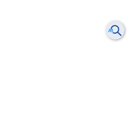
ヘルプ
よくある質問
お問い合わせ
トレーニング/操作動画
法的情報・信頼性
サービス利用規約・SLA