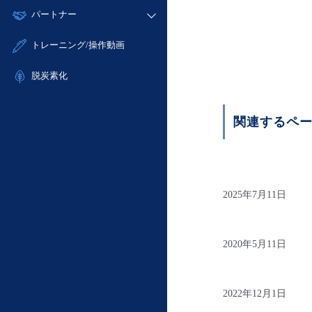
モニタリング/監査
故障/メンテナンス履歴
すべてのメニューを見る
パートナー
- IoT
- 初期設定・確認
サポート
メンテナンス予定
- マルチクラウド利用
- ユーザー機能の管理
販売パートナー向けプログラム
すべてのメニューを見る
トレーニング/操作動画
定期メンテナンス
- リモートワーク
- 登録情報の管理
協業パートナー
- ITインフラストラクチャー
脱炭素化
- APIリファレンス
- その他
■ 基本構築ガイド
関連するペ
- クラウド / サーバー
- Flexible InterConnect
- Flexible Remote Access
- vUTM2
2025年7月11日
2020年5月11日
2022年12月1日