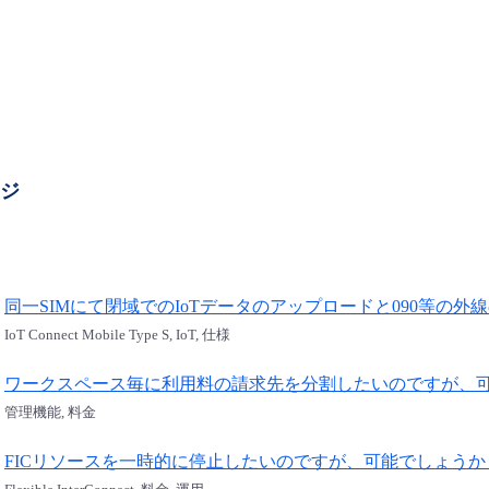
ージ
同一SIMにて閉域でのIoTデータのアップロードと090等の
IoT Connect Mobile Type S, IoT, 仕様
ワークスペース毎に利用料の請求先を分割したいのですが、
管理機能, 料金
FICリソースを一時的に停止したいのですが、可能でしょう