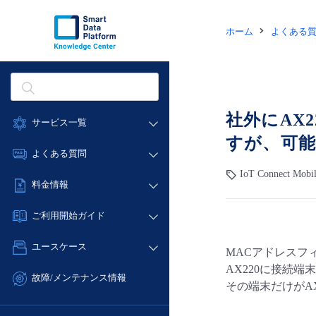
ホーム
よくある
社外にAX
サービス一覧
すが、可
データ利活用
よくある質問
クラウド/サーバー
IoT Connect Mobi
データ利活用
料金情報
ネットワーク
クラウド/サーバー
料金シミュレーター
IoT
ご利用開始ガイド
ネットワーク
データ利活用
モニタリング/監査
■ 管理機能
IoT
ユースケース
MACアドレスフ
クラウド/サーバー
サポート
- 管理機能
モニタリング/監査
AX220に接続
- バックアップ
ネットワーク
管理機能
故障/メンテナンス情報
その端末だけがA
サポート
- セキュリティ・監査
■ セットアップガイド
IoT
すべてのメニューを見る
サービス稼働状況
管理機能
- データと分析
- 新規お申し込み方法