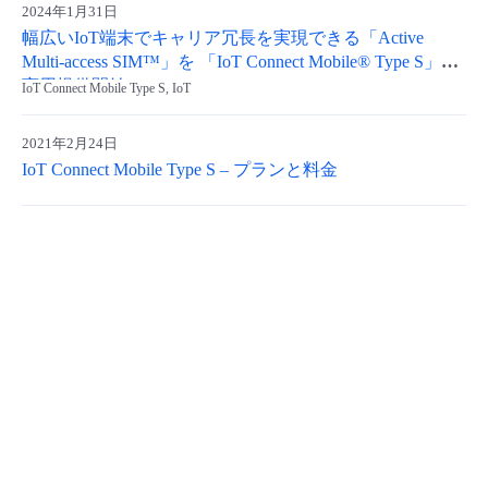
2024年1月31日
- Flexible InterConnect
幅広いIoT端末でキャリア冗長を実現できる「Active
Multi-access SIM™」を 「IoT Connect Mobile® Type S」で
商用提供開始
IoT Connect Mobile Type S, IoT
- Flexible Remote Access
2021年2月24日
- vUTM2
IoT Connect Mobile Type S – プランと料金