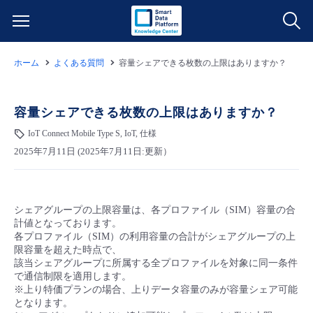
ホーム
よくある質問
容量シェアできる枚数の上限はありますか？
サービス一覧
データ利活用
容量シェアできる枚数の上限はありますか？
よくある質問
IoT Connect Mobile Type S, IoT, 仕様
クラウド/サーバー
データ利活用
料金情報
2025年7月11日 (2025年7月11日:更新）
ネットワーク
クラウド/サーバー
料金シミュレーター
ご利用開始ガイド
シェアグループの上限容量は、各プロファイル（SIM）容量の合
計値となっております。
■ 管理機能
IoT
ネットワーク
データ利活用
ユースケース
各プロファイル（SIM）の利用容量の合計がシェアグループの上
限容量を超えた時点で、
該当シェアグループに所属する全プロファイルを対象に同一条件
- 管理機能
- バックアップ
モニタリング/監査
IoT
クラウド/サーバー
故障/メンテナンス情報
で通信制限を適用します。
※上り特価プランの場合、上りデータ容量のみが容量シェア可能
となります。
- セキュリティ・監査
サポート
モニタリング/監査
ネットワーク
サービス稼働状況