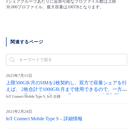
1シェアグループあたりに追加可能なプロファイル数は上限
■ セットアップガイド
30,000プロファイル、最大容量は100TBとなります。
パートナー
- データと分析
管理機能
サポート
IoT
故障/メンテナンス履歴
- 新規お申し込み方法
販売パートナー向けプログラム
トレーニング/操作動画
- IoT
すべてのメニューを見る
管理機能
モニタリング/監査
メンテナンス予定
- 初期設定・確認
関連するページ
協業パートナー
脱炭素化
- マルチクラウド利用
すべてのメニューを見る
サポート
定期メンテナンス
- ユーザー機能の管理
- リモートワーク
すべてのメニューを見る
- 登録情報の管理
2025年7月11日
- ITインフラストラクチャー
上限500GB/月のSIMを2枚契約し、双方で容量シェアを行
- APIリファレンス
えば、 2枚合計で1000GB/月まで使用できるので、一方が
1000GB/月、もう一方が0GB/月となっても、速度制限に
IoT Connect Mobile Type S, IoT, 仕様
- その他
ならずに使用できますか？
■ 基本構築ガイド
2021年2月24日
IoT Connect Mobile Type S – 詳細情報
- クラウド / サーバー